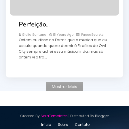
Perfeição...
Giulia Santana
15 Years Ago
PuccaSecrets
Ontem eu disse no Forms que a musica que eu
escuto quando quero dormir é Fireflies do Owl
City sempre achei essa música linda, mas só
ontem vi a tra…
Mostrar Mais
Created By
SoraTemplates
| Distributed By
Blogger
Início
Sobre
Contato