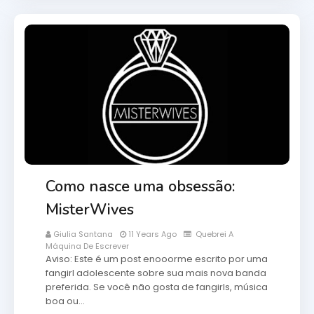
Como nasce uma obsessão:
MisterWives
Giulia Santana
11 Years Ago
Quebrei A
Máquina De Escrever
Aviso: Este é um post enooorme escrito por uma
fangirl adolescente sobre sua mais nova banda
preferida. Se você não gosta de fangirls, música
boa ou…