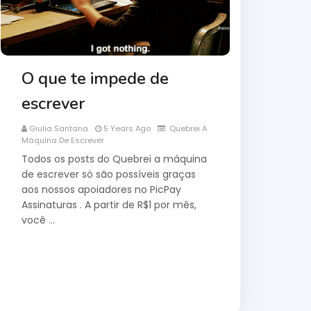
O que te impede de
escrever
Giulia Santana
5 Years Ago
Quebrei A
Máquina De Escrever
Todos os posts do Quebrei a máquina
de escrever só são possíveis graças
aos nossos apoiadores no PicPay
Assinaturas . A partir de R$1 por mês,
você …