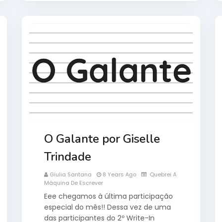
O Galante por Giselle
Trindade
Giulia Santana
8 Years Ago
Quebrei A
Máquina De Escrever
Eee chegamos à última participação
especial do mês!! Dessa vez de uma
das participantes do 2º Write-In