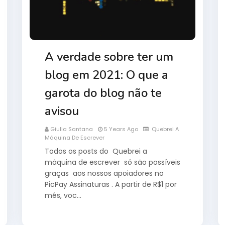
A verdade sobre ter um
blog em 2021: O que a
garota do blog não te
avisou
Giulia Santana
5 Years Ago
Quebrei A
Máquina De Escrever
Todos os posts do Quebrei a
máquina de escrever só são possíveis
graças aos nossos apoiadores no
PicPay Assinaturas . A partir de R$1 por
mês, voc…