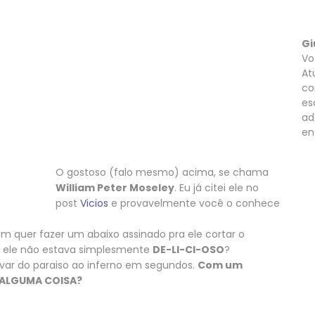
Gi
Vo
At
co
es
ad
en
O gostoso (falo mesmo) acima, se chama
William Peter Moseley
. Eu já citei ele no
post
Vicios
e provavelmente você o conhece
em quer fazer um abaixo assinado pra ele cortar o
o ele não estava simplesmente
DE-LI-CI-OSO
?
levar do paraiso ao inferno em segundos.
Com um
 ALGUMA COISA?