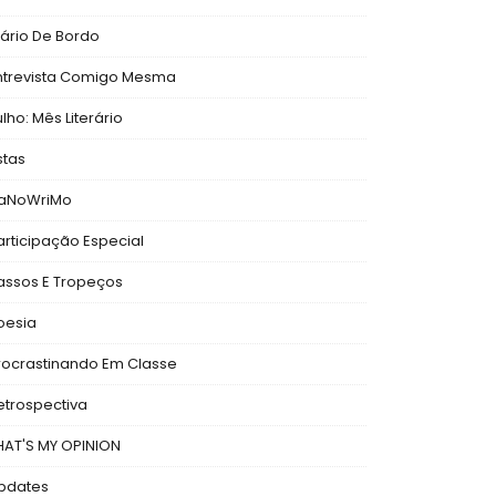
iário De Bordo
ntrevista Comigo Mesma
ulho: Mês Literário
stas
aNoWriMo
articipação Especial
assos E Tropeços
oesia
rocrastinando Em Classe
etrospectiva
HAT'S MY OPINION
pdates