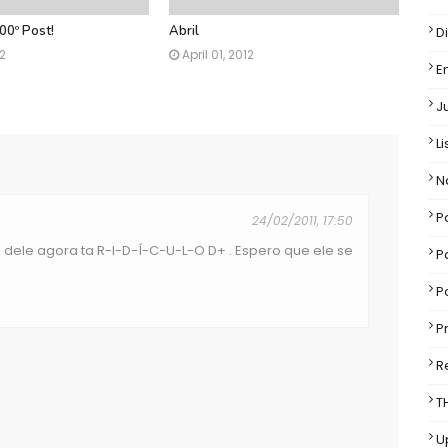
00º Post!
Abril
D
12
April 01, 2012
E
J
Li
N
P
24/02/2011, 17:50
ele agora ta R-I-D-Í-C-U-L-O D+ . Espero que ele se
P
P
P
R
T
U