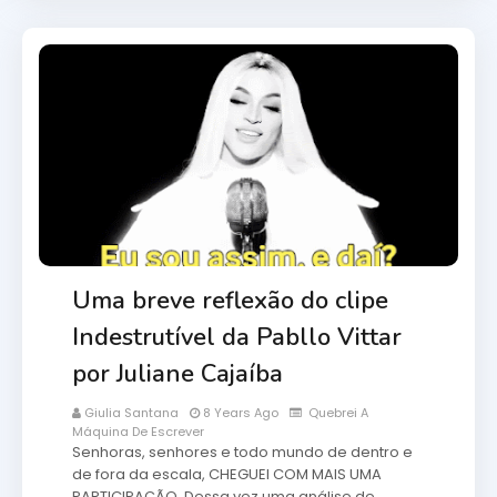
Uma breve reflexão do clipe
Indestrutível da Pabllo Vittar
por Juliane Cajaíba
Giulia Santana
8 Years Ago
Quebrei A
Máquina De Escrever
Senhoras, senhores e todo mundo de dentro e
de fora da escala, CHEGUEI COM MAIS UMA
PARTICIPAÇÃO. Dessa vez uma análise de