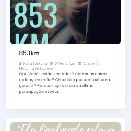
853km
Giulia Santana
10 Years Ago
Quebrei A
Máquina De Escrever
OLÁ! Vocês estão sentados? Com suas caixas
de lenço na mão? Chocolate por perto só para
garantir? Porque hoje é o dia da última
participação especi…