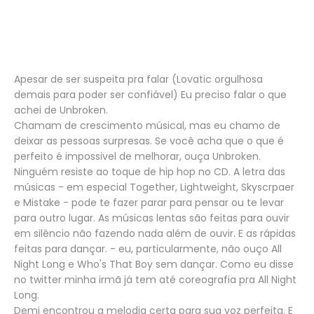
Apesar de ser suspeita pra falar (Lovatic orgulhosa
demais para poder ser confiável) Eu preciso falar o que
achei de Unbroken.
Chamam de crescimento músical, mas eu chamo de
deixar as pessoas surpresas. Se você acha que o que é
perfeito é impossivel de melhorar, ouça Unbroken.
Ninguém resiste ao toque de hip hop no CD. A letra das
músicas - em especial Together, Lightweight, Skyscrpaer
e Mistake - pode te fazer parar para pensar ou te levar
para outro lugar. As músicas lentas são feitas para ouvir
em silêncio não fazendo nada além de ouvir. E as rápidas
feitas para dançar. - eu, particularmente, não ouço All
Night Long e Who's That Boy sem dançar. Como eu disse
no twitter minha irmã já tem até coreografia pra All Night
Long.
Demi encontrou a melodia certa para sua voz perfeita. E