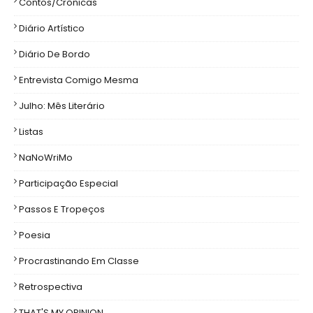
Contos/Crônicas
Diário Artístico
Diário De Bordo
Entrevista Comigo Mesma
Julho: Mês Literário
Listas
NaNoWriMo
Participação Especial
Passos E Tropeços
Poesia
Procrastinando Em Classe
Retrospectiva
THAT'S MY OPINION