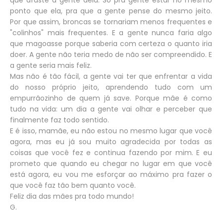
que afaste a gente dela. Só pra gente estar no mesmo
ponto que ela, pra que a gente pense do mesmo jeito.
Por que assim, broncas se tornariam menos frequentes e
"colinhos" mais frequentes. E a gente nunca faria algo
que magoasse porque saberia com certeza o quanto iria
doer. A gente não teria medo de não ser compreendido. E
a gente seria mais feliz.
Mas não é tão fácil, a gente vai ter que enfrentar a vida
do nosso próprio jeito, aprendendo tudo com um
empurrãozinho de quem já save. Porque mãe é como
tudo na vida: um dia a gente vai olhar e perceber que
finalmente faz todo sentido.
E é isso, mamãe, eu não estou no mesmo lugar que você
agora, mas eu já sou muito agradecida por todas as
coisas que você fez e continua fazendo por mim. E eu
prometo que quando eu chegar no lugar em que você
está agora, eu vou me esforçar ao máximo pra fazer o
que você faz tão bem quanto você.
Feliz dia das mães pra todo mundo!
G.