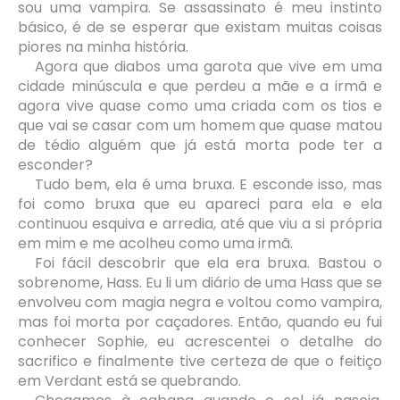
sou uma vampira. Se assassinato é meu instinto
básico, é de se esperar que existam muitas coisas
piores na minha história.
Agora que diabos uma garota que vive em uma
cidade minúscula e que perdeu a mãe e a irmã e
agora vive quase como uma criada com os tios e
que vai se casar com um homem que quase matou
de tédio alguém que já está morta pode ter a
esconder?
Tudo bem, ela é uma bruxa. E esconde isso, mas
foi como bruxa que eu apareci para ela e ela
continuou esquiva e arredia, até que viu a si própria
em mim e me acolheu como uma irmã.
Foi fácil descobrir que ela era bruxa. Bastou o
sobrenome, Hass. Eu li um diário de uma Hass que se
envolveu com magia negra e voltou como vampira,
mas foi morta por caçadores. Então, quando eu fui
conhecer Sophie, eu acrescentei o detalhe do
sacrifico e finalmente tive certeza de que o feitiço
em Verdant está se quebrando.