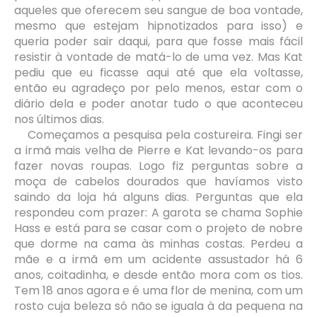
aqueles que oferecem seu sangue de boa vontade,
mesmo que estejam hipnotizados para isso) e
queria poder sair daqui, para que fosse mais fácil
resistir à vontade de matá-lo de uma vez. Mas Kat
pediu que eu ficasse aqui até que ela voltasse,
então eu agradeço por pelo menos, estar com o
diário dela e poder anotar tudo o que aconteceu
nos últimos dias.
Começamos a pesquisa pela costureira. Fingi ser
a irmã mais velha de Pierre e Kat levando-os para
fazer novas roupas. Logo fiz perguntas sobre a
moça de cabelos dourados que havíamos visto
saindo da loja há alguns dias. Perguntas que ela
respondeu com prazer: A garota se chama Sophie
Hass e está para se casar com o projeto de nobre
que dorme na cama às minhas costas. Perdeu a
mãe e a irmã em um acidente assustador há 6
anos, coitadinha, e desde então mora com os tios.
Tem 18 anos agora e é uma flor de menina, com um
rosto cuja beleza só não se iguala à da pequena na