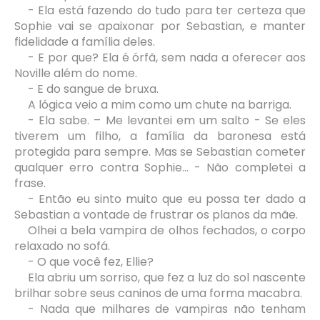
- Ela está fazendo do tudo para ter certeza que
Sophie vai se apaixonar por Sebastian, e manter
fidelidade a família deles.
- E por que? Ela é órfã, sem nada a oferecer aos
Noville além do nome.
- E do sangue de bruxa.
A lógica veio a mim como um chute na barriga.
- Ela sabe. – Me levantei em um salto - Se eles
tiverem um filho, a família da baronesa está
protegida para sempre. Mas se Sebastian cometer
qualquer erro contra Sophie... - Não completei a
frase.
- Então eu sinto muito que eu possa ter dado a
Sebastian a vontade de frustrar os planos da mãe.
Olhei a bela vampira de olhos fechados, o corpo
relaxado no sofá.
- O que você fez, Ellie?
Ela abriu um sorriso, que fez a luz do sol nascente
brilhar sobre seus caninos de uma forma macabra.
- Nada que milhares de vampiras não tenham