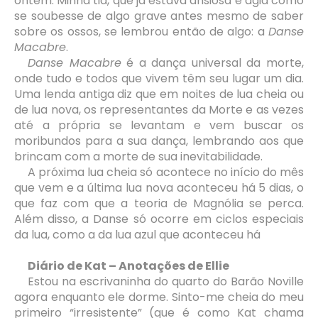
ontem. Minha tia, que já estava ansiosa e agia como
se soubesse de algo grave antes mesmo de saber
sobre os ossos, se lembrou então de algo: a
Danse
Macabre
.
Danse Macabre
é a dança universal da morte,
onde tudo e todos que vivem têm seu lugar um dia.
Uma lenda antiga diz que em noites de lua cheia ou
de lua nova, os representantes da Morte e as vezes
até a própria se levantam e vem buscar os
moribundos para a sua dança, lembrando aos que
brincam com a morte de sua inevitabilidade.
A próxima lua cheia só acontece no início do mês
que vem e a última lua nova aconteceu há 5 dias, o
que faz com que a teoria de Magnólia se perca.
Além disso, a Danse só ocorre em ciclos especiais
da lua, como a da lua azul que aconteceu há
Diário de Kat – Anotações de Ellie
Estou na escrivaninha do quarto do Barão Noville
agora enquanto ele dorme. Sinto-me cheia do meu
primeiro “irresistente” (que é como Kat chama