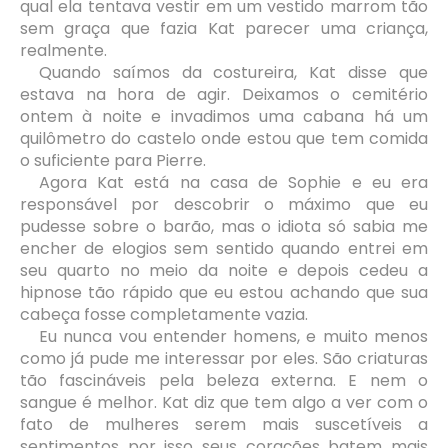
qual ela tentava vestir em um vestido marrom tão
sem graça que fazia Kat parecer uma criança,
realmente.
Quando saímos da costureira, Kat disse que
estava na hora de agir. Deixamos o cemitério
ontem à noite e invadimos uma cabana há um
quilômetro do castelo onde estou que tem comida
o suficiente para Pierre.
Agora Kat está na casa de Sophie e eu era
responsável por descobrir o máximo que eu
pudesse sobre o barão, mas o idiota só sabia me
encher de elogios sem sentido quando entrei em
seu quarto no meio da noite e depois cedeu a
hipnose tão rápido que eu estou achando que sua
cabeça fosse completamente vazia.
Eu nunca vou entender homens, e muito menos
como já pude me interessar por eles. São criaturas
tão fascináveis pela beleza externa. E nem o
sangue é melhor. Kat diz que tem algo a ver com o
fato de mulheres serem mais suscetíveis a
sentimentos por isso seus corações batem mais