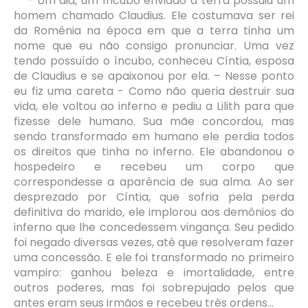
- Um dia, um íncubo enviado a terra possuiu um
homem chamado Claudius. Ele costumava ser rei
da Romênia na época em que a terra tinha um
nome que eu não consigo pronunciar. Uma vez
tendo possuído o íncubo, conheceu Cíntia, esposa
de Claudius e se apaixonou por ela. – Nesse ponto
eu fiz uma careta - Como não queria destruir sua
vida, ele voltou ao inferno e pediu a Lilith para que
fizesse dele humano. Sua mãe concordou, mas
sendo transformado em humano ele perdia todos
os direitos que tinha no inferno. Ele abandonou o
hospedeiro e recebeu um corpo que
correspondesse a aparência de sua alma. Ao ser
desprezado por Cíntia, que sofria pela perda
definitiva do marido, ele implorou aos demônios do
inferno que lhe concedessem vingança. Seu pedido
foi negado diversas vezes, até que resolveram fazer
uma concessão. E ele foi transformado no primeiro
vampiro: ganhou beleza e imortalidade, entre
outros poderes, mas foi sobrepujado pelos que
antes eram seus irmãos e recebeu três ordens...