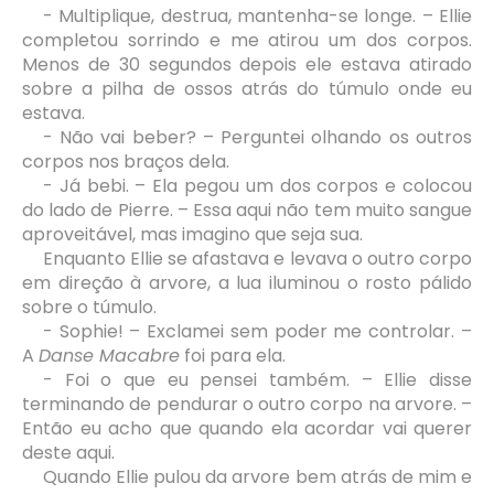
- Multiplique, destrua, mantenha-se longe. – Ellie
completou sorrindo e me atirou um dos corpos.
Menos de 30 segundos depois ele estava atirado
sobre a pilha de ossos atrás do túmulo onde eu
estava.
- Não vai beber? – Perguntei olhando os outros
corpos nos braços dela.
- Já bebi. – Ela pegou um dos corpos e colocou
do lado de Pierre. – Essa aqui não tem muito sangue
aproveitável, mas imagino que seja sua.
Enquanto Ellie se afastava e levava o outro corpo
em direção à arvore, a lua iluminou o rosto pálido
sobre o túmulo.
- Sophie! – Exclamei sem poder me controlar. –
A
Danse Macabre
foi para ela.
- Foi o que eu pensei também. – Ellie disse
terminando de pendurar o outro corpo na arvore. –
Então eu acho que quando ela acordar vai querer
deste aqui.
Quando Ellie pulou da arvore bem atrás de mim e