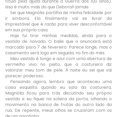
título pela ajuda durante a Guerra dos 100 anos).
Isso é muito mais do que Deborah jamais
Sei que Magnólia partilha de minha felicidade por
ir embora. Ela finalmente vai se livrar da
imprestável que é razão para viver desconfortável
em sua própria casa.
Hoje fui tirar minhas medidas, ainda para o
vestido de noivado. O baile que o anunciará está
marcado para 7 de fevereiro. Parece longe, mas o
casamento será logo em seguida, no fim do mês.
Meu vestido é longo e azul com uma abertura de
vermelho vivo no peito, que a costureira diz
valorizar meu tom de pele. À noite eu sei que vai
parecer poderoso.
Pensando agora, lembro que aconteceu uma
coisa esquisita quando eu saía da costureira.
Magnólia ficou para trás discutindo seu próprio
vestido e eu fiquei na soleira da porta, olhando o
movimento na banca de frutas do outro lado da
rua. De repente, meus olhos se cruzaram com os
de um garotinho.