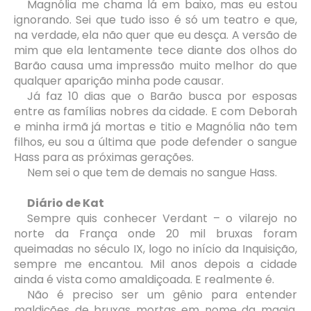
Magnólia me chama lá em baixo, mas eu estou
ignorando. Sei que tudo isso é só um teatro e que,
na verdade, ela não quer que eu desça. A versão de
mim que ela lentamente tece diante dos olhos do
Barão causa uma impressão muito melhor do que
qualquer aparição minha pode causar.
Já faz 10 dias que o Barão busca por esposas
entre as famílias nobres da cidade. E com Deborah
e minha irmã já mortas e titio e Magnólia não tem
filhos, eu sou a última que pode defender o sangue
Hass para as próximas gerações.
Nem sei o que tem de demais no sangue Hass.
Diário de Kat
Sempre quis conhecer Verdant – o vilarejo no
norte da França onde 20 mil bruxas foram
queimadas no século IX, logo no início da Inquisição,
sempre me encantou. Mil anos depois a cidade
ainda é vista como amaldiçoada. E realmente é.
Não é preciso ser um gênio para entender
maldições de bruxas mortas em nome da magia.