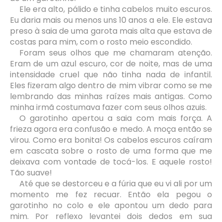
Ele era alto, pálido e tinha cabelos muito escuros.
Eu daria mais ou menos uns 10 anos a ele. Ele estava
preso à saia de uma garota mais alta que estava de
costas para mim, com o rosto meio escondido.
Foram seus olhos que me chamaram atenção.
Eram de um azul escuro, cor de noite, mas de uma
intensidade cruel que não tinha nada de infantil.
Eles fizeram algo dentro de mim vibrar como se me
lembrando das minhas raízes mais antigas. Como
minha irmã costumava fazer com seus olhos azuis.
O garotinho apertou a saia com mais força. A
frieza agora era confusão e medo. A moça então se
virou. Como era bonita! Os cabelos escuros caíram
em cascata sobre o rosto de uma forma que me
deixava com vontade de tocá-los. E aquele rosto!
Tão suave!
Até que se destorceu e a fúria que eu vi ali por um
momento me fez recuar. Então ela pegou o
garotinho no colo e ele apontou um dedo para
mim. Por reflexo levantei dois dedos em sua