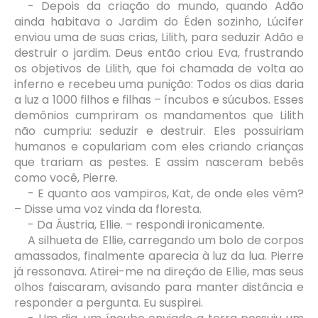
- Depois da criação do mundo, quando Adão
ainda habitava o Jardim do Éden sozinho, Lúcifer
enviou uma de suas crias, Lilith, para seduzir Adão e
destruir o jardim. Deus então criou Eva, frustrando
os objetivos de Lilith, que foi chamada de volta ao
inferno e recebeu uma punição: Todos os dias daria
a luz a 1000 filhos e filhas – íncubos e súcubos. Esses
demônios cumpriram os mandamentos que Lilith
não cumpriu: seduzir e destruir. Eles possuiriam
humanos e copulariam com eles criando crianças
que trariam as pestes. E assim nasceram bebês
como você, Pierre.
- E quanto aos vampiros, Kat, de onde eles vêm?
– Disse uma voz vinda da floresta.
- Da Áustria, Ellie. – respondi ironicamente.
A silhueta de Ellie, carregando um bolo de corpos
amassados, finalmente aparecia à luz da lua. Pierre
já ressonava. Atirei-me na direção de Ellie, mas seus
olhos faiscaram, avisando para manter distância e
responder a pergunta. Eu suspirei.