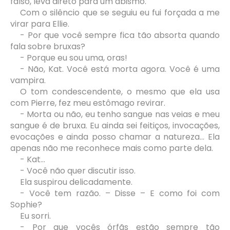
falso, leva direto para um abismo.
Com o silêncio que se seguiu eu fui forçada a me
virar para Ellie.
- Por que você sempre fica tão absorta quando
fala sobre bruxas?
- Porque eu sou uma, oras!
- Não, Kat. Você está morta agora. Você é uma
vampira.
O tom condescendente, o mesmo que ela usa
com Pierre, fez meu estômago revirar.
- Morta ou não, eu tenho sangue nas veias e meu
sangue é de bruxa. Eu ainda sei feitiços, invocações,
evocações e ainda posso chamar a natureza... Ela
apenas não me reconhece mais como parte dela.
- Kat...
- Você não quer discutir isso.
Ela suspirou delicadamente.
- Você tem razão. – Disse – E como foi com
Sophie?
Eu sorri.
- Por que vocês órfãs estão sempre tão