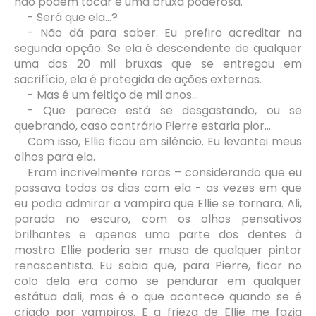
não podem tocar é uma bruxa poderosa.
- Será que ela...?
- Não dá para saber. Eu prefiro acreditar na
segunda opção. Se ela é descendente de qualquer
uma das 20 mil bruxas que se entregou em
sacrifício, ela é protegida de ações externas.
- Mas é um feitiço de mil anos...
- Que parece está se desgastando, ou se
quebrando, caso contrário Pierre estaria pior...
Com isso, Ellie ficou em silêncio. Eu levantei meus
olhos para ela.
Eram incrivelmente raras – considerando que eu
passava todos os dias com ela - as vezes em que
eu podia admirar a vampira que Ellie se tornara. Ali,
parada no escuro, com os olhos pensativos
brilhantes e apenas uma parte dos dentes à
mostra Ellie poderia ser musa de qualquer pintor
renascentista. Eu sabia que, para Pierre, ficar no
colo dela era como se pendurar em qualquer
estátua dali, mas é o que acontece quando se é
criado por vampiros. E a frieza de Ellie me fazia