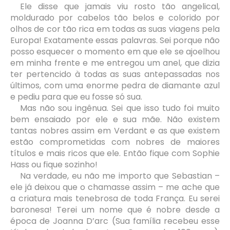
Ele disse que jamais viu rosto tão angelical,
moldurado por cabelos tão belos e colorido por
olhos de cor tão rica em todas as suas viagens pela
Europa! Exatamente essas palavras. Sei porque não
posso esquecer o momento em que ele se ajoelhou
em minha frente e me entregou um anel, que dizia
ter pertencido à todas as suas antepassadas nos
últimos, com uma enorme pedra de diamante azul
e pediu para que eu fosse só sua.
Mas não sou ingênua. Sei que isso tudo foi muito
bem ensaiado por ele e sua mãe. Não existem
tantas nobres assim em Verdant e as que existem
estão comprometidas com nobres de maiores
títulos e mais ricos que ele. Então fique com Sophie
Hass ou fique sozinho!
Na verdade, eu não me importo que Sebastian –
ele já deixou que o chamasse assim – me ache que
a criatura mais tenebrosa de toda França. Eu serei
baronesa! Terei um nome que é nobre desde a
época de Joanna D’arc (Sua família recebeu esse