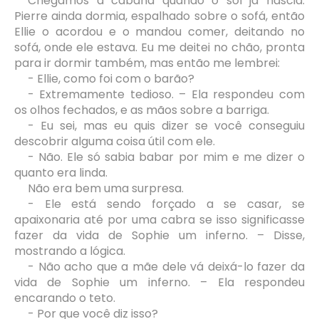
Chegamos à cabana quando o sol já nascia.
Pierre ainda dormia, espalhado sobre o sofá, então
Ellie o acordou e o mandou comer, deitando no
sofá, onde ele estava. Eu me deitei no chão, pronta
para ir dormir também, mas então me lembrei:
- Ellie, como foi com o barão?
- Extremamente tedioso. – Ela respondeu com
os olhos fechados, e as mãos sobre a barriga.
- Eu sei, mas eu quis dizer se você conseguiu
descobrir alguma coisa útil com ele.
- Não. Ele só sabia babar por mim e me dizer o
quanto era linda.
Não era bem uma surpresa.
- Ele está sendo forçado a se casar, se
apaixonaria até por uma cabra se isso significasse
fazer da vida de Sophie um inferno. – Disse,
mostrando a lógica.
- Não acho que a mãe dele vá deixá-lo fazer da
vida de Sophie um inferno. – Ela respondeu
encarando o teto.
- Por que você diz isso?