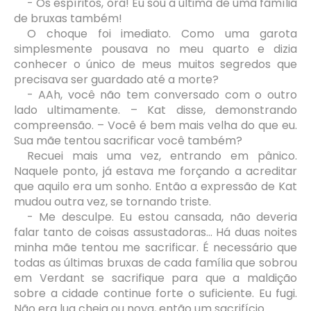
- Os espíritos, ora! Eu sou a última de uma família
de bruxas também!
O choque foi imediato. Como uma garota
simplesmente pousava no meu quarto e dizia
conhecer o único de meus muitos segredos que
precisava ser guardado até a morte?
- AAh, você não tem conversado com o outro
lado ultimamente. – Kat disse, demonstrando
compreensão. – Você é bem mais velha do que eu.
Sua mãe tentou sacrificar você também?
Recuei mais uma vez, entrando em pânico.
Naquele ponto, já estava me forçando a acreditar
que aquilo era um sonho. Então a expressão de Kat
mudou outra vez, se tornando triste.
- Me desculpe. Eu estou cansada, não deveria
falar tanto de coisas assustadoras... Há duas noites
minha mãe tentou me sacrificar. É necessário que
todas as últimas bruxas de cada família que sobrou
em Verdant se sacrifique para que a maldição
sobre a cidade continue forte o suficiente. Eu fugi.
Não era lua cheia ou nova, então um sacrifício...