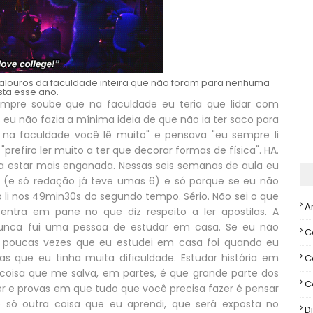
alouros da faculdade inteira que não foram para nenhuma
sta esse ano.
empre soube que na faculdade eu teria que lidar com
 eu não fazia a mínima ideia de que não ia ter saco para
 na faculdade você lê muito" e pensava "eu sempre li
refiro ler muito a ter que decorar formas de física". HA.
 estar mais enganada. Nessas seis semanas de aula eu
 (e só redação já teve umas 6) e só porque se eu não
ó li nos 49min30s do segundo tempo. Sério. Não sei o que
A
tra em pane no que diz respeito a ler apostilas. A
unca fui uma pessoa de estudar em casa. Se eu não
C
s poucas vezes que eu estudei em casa foi quando eu
 que eu tinha muita dificuldade. Estudar história em
C
 coisa que me salva, em partes, é que grande parte dos
C
r e provas em que tudo que você precisa fazer é pensar
é só outra coisa que eu aprendi, que será exposta no
Di