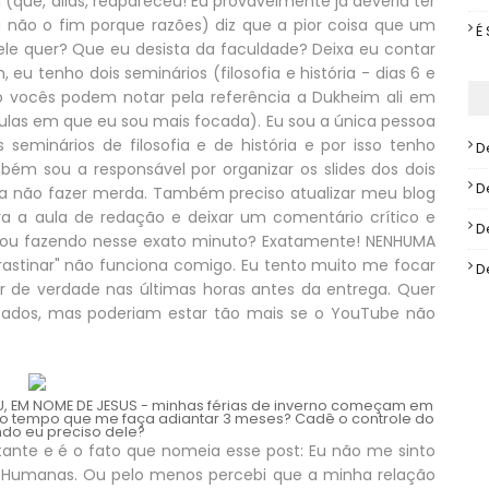
 (que, aliás, reapareceu! Eu provavelmente já deveria ter
 não o fim porque razões) diz que a pior coisa que um
É
e ele quer? Que eu desista da faculdade? Deixa eu contar
u tenho dois seminários (filosofia e história - dias 6 e
o vocês podem notar pela referência a Dukheim ali em
ulas em que eu sou mais focada). Eu sou a única pessoa
 seminários de filosofia e de história e por isso tenho
D
ém sou a responsável por organizar os slides dos dois
D
ara não fazer merda. Também preciso atualizar meu blog
ra a aula de redação e deixar um comentário crítico e
D
stou fazendo nesse exato minuto? Exatamente! NENHUMA
rastinar" não funciona comigo. Eu tento muito me focar
D
er de verdade nas últimas horas antes da entrega. Quer
ntados, mas poderiam estar tão mais se o YouTube não
U, EM NOME DE JESUS - minhas férias de inverno começam em
 tempo que me faça adiantar 3 meses? Cadê o controle do
ndo eu preciso dele?
tante e é o fato que nomeia esse post: Eu não me sinto
 Humanas. Ou pelo menos percebi que a minha relação