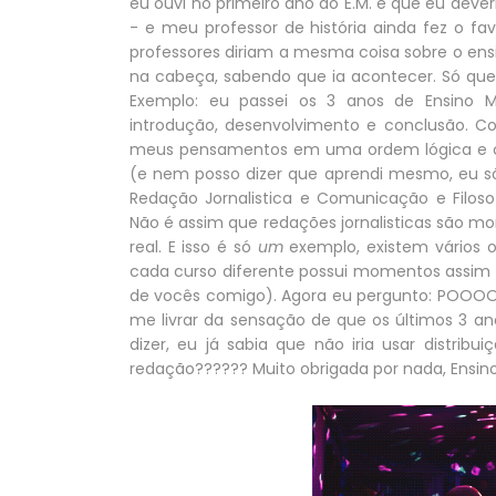
eu ouvi no primeiro ano do E.M. é que eu dev
- e meu professor de história ainda fez o f
professores diriam a mesma coisa sobre o ensi
na cabeça, sabendo que ia acontecer. Só que
Exemplo: eu passei os 3 anos de Ensino
introdução, desenvolvimento e conclusão. 
meus pensamentos em uma ordem lógica e con
(e nem posso dizer que aprendi mesmo, eu só
Redação Jornalistica e Comunicação e Filo
Não é assim que redações jornalisticas são 
real. E isso é só
um
exemplo, existem vários 
cada curso diferente possui momentos assim
de vocês comigo). Agora eu pergunto: PO
me livrar da sensação de que os últimos 3 a
dizer, eu já sabia que não iria usar distribu
redação?????? Muito obrigada por nada, Ensin