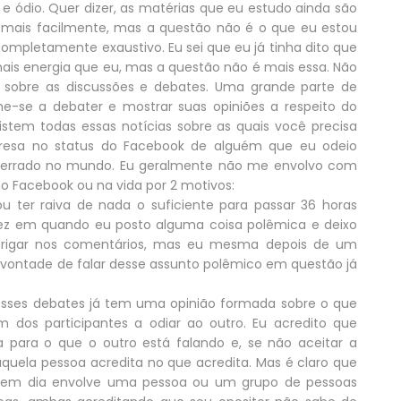
ódio. Quer dizer, as matérias que eu estudo ainda são
 mais facilmente, mas a questão não é o que eu estou
ompletamente exaustivo. Eu sei que eu já tinha dito que
is energia que eu, mas a questão não é mais essa. Não
É sobre as discussões e debates. Uma grande parte de
-se a debater e mostrar suas opiniões a respeito do
tem todas essas notícias sobre as quais você precisa
presa no status do Facebook de alguém que eu odeio
ar errado no mundo. Eu geralmente não me envolvo com
 no Facebook ou na vida por 2 motivos:
 ter raiva de nada o suficiente para passar 36 horas
vez em quando eu posto alguma coisa polêmica e deixo
rigar nos comentários, mas eu mesma depois de um
vontade de falar desse assunto polêmico em questão já
sses debates já tem uma opinião formada sobre o que
 dos participantes a odiar ao outro. Eu acredito que
para o que o outro está falando e, se não aceitar a
quela pessoa acredita no que acredita. Mas é claro que
 em dia envolve uma pessoa ou um grupo de pessoas