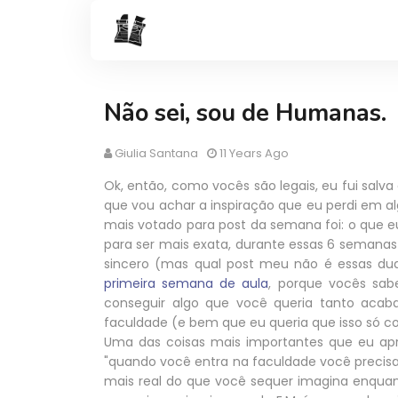
Não sei, sou de Humanas.
Giulia Santana
11 Years Ago
Ok, então, como vocês são legais, eu fui salva
que vou achar a inspiração que eu perdi em 
mais votado para post da semana foi: o que e
para ser mais exata, durante essas 6 semanas 
sincero (mas qual post meu não é essas du
primeira semana de aula
, porque vocês s
conseguir algo que você queria tanto acab
faculdade (e bem que eu queria que isso só 
Uma das coisas mais importantes que eu apre
"quando você entra na faculdade você precis
mais real do que você sequer imagina enquan