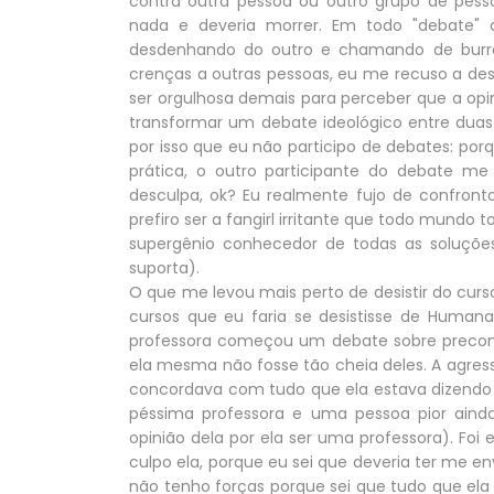
contra outra pessoa ou outro grupo de pess
nada e deveria morrer. Em todo "debat
desdenhando do outro e chamando de burro
crenças a outras pessoas, eu me recuso a des
ser orgulhosa demais para perceber que a opi
transformar um debate ideológico entre dua
por isso que eu não participo de debates: po
prática, o outro participante do debate m
desculpa, ok? Eu realmente fujo de confron
prefiro ser a fangirl irritante que todo mundo 
supergênio conhecedor de todas as soluçõe
suporta).
O que me levou mais perto de desistir do curso
cursos que eu faria se desistisse de Huma
professora começou um debate sobre preconce
ela mesma não fosse tão cheia deles. A agres
concordava com tudo que ela estava dizendo
péssima professora e uma pessoa pior ain
opinião dela por ela ser uma professora). Fo
culpo ela, porque eu sei que deveria ter me e
não tenho forças porque sei que tudo que ela 