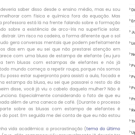
á deveria saber disso desde o ensino médio, mas eu sou
D
melhorar com física e química fora da equação. Mas
E
a professora está lá na frente falando sobre a formação
o sobre a existência de arco-íris na superfície solar.
J
istrair. Um risco na cadeira, a forma diferente que o sol
so tudo gera conversas mentais que podem perfeitamente
Li
o os dias em que eu sei que não prestarei atenção em
N
rece com uma blusa de estampa de elefante (eu juro
a tem blusas com estampas de elefantes e nós já
P
todo mundo começa a repetir roupa, porque nós somos
 Eu posso estar superpronta para assisti a aula, focada e
P
a estampa da blusa, eu sei que passarei o resto do dia
P
im disse, você já viu o cabelo daquela mulher? Não é
nciona. Especialmente considerando o fato de que eu
P
nada além de uma caneca de café. (Durante o processo
parte sobre as blusas com estampa de elefantes é
R
o do post. Em seguida me dei conta de que eu não estou
T
ha vida acadêmica: a procrastinação (
tema do último
U