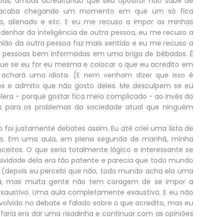
oas, ambas acreditando que seu opositor não sabe de
e" acaba chegando um momento em que um só fica
, alienado e etc. E eu me recuso a impor as minhas
denhar da inteligência de outra pessoa, eu me recuso a
nião da outra pessoa faz mais sentido e eu me recuso a
s pessoas bem informadas em uma briga de bêbados. É
rque se eu for eu mesma e colocar o que eu acredito em
e achará uma idiota. (E nem venham dizer que isso é
tos e admito que não gosto deles. Me desculpem se eu
tolera - porque gostar fica meio complicado - ao invés do
s para os problemas da sociedade atual que ninguém
 foi justamente debates assim. Eu até criei uma lista de
nas. Em uma aula, em plena segunda de manhã, minha
itos. O que seria totalmente lógico e interessante se
sividade dela era tão patente e parecia que todo mundo
 (depois eu percebi que não, todo mundo acha ela uma
da, mas muita gente não tem coragem de se impor a
i exaustivo. Uma aula completamente exaustiva. E eu não
nvolvido no debate e falado sobre o que acredito, mas eu
faria era dar uma risadinha e continuar com as opiniões