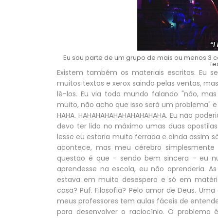
Eu sou parte de um grupo de mais ou menos 3 c
fe
Existem também os materiais escritos. Eu s
muitos textos e xerox saindo pelas ventas, mas
lê-los. Eu via todo mundo falando "não, mas
muito, não acho que isso será um problema" e "p
HAHA. HAHAHAHAHAHAHAHAHAHA. Eu não poderia
devo ter lido no máximo umas duas apostilas
lesse eu estaria muito ferrada e ainda assim s
acontece, mas meu cérebro simplesmente en
questão é que - sendo bem sincera - eu n
aprendesse na escola, eu não aprenderia. A
estava em muito desespero e só em matérias
casa? Puf. Filosofia? Pelo amor de Deus. Uma
meus professores tem aulas fáceis de entende
para desenvolver o raciocínio. O problema 