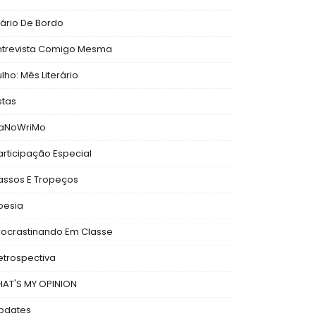
iário De Bordo
ntrevista Comigo Mesma
ulho: Mês Literário
stas
aNoWriMo
articipação Especial
assos E Tropeços
oesia
rocrastinando Em Classe
etrospectiva
HAT'S MY OPINION
pdates