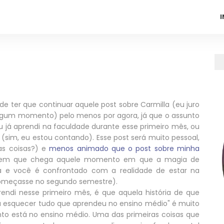
I
 de ter que continuar aquele post sobre Carmilla (eu juro
algum momento) pelo menos por agora, já que o assunto
u já aprendi na faculdade durante esse primeiro mês, ou
(sim, eu estou contando). Esse post será muito pessoal,
as coisas?) e
menos animado que o post sobre minha
abem que chega aquele momento em que a magia de
a e você é confrontado com a realidade de estar na
começasse no segundo semestre).
ndi nesse primeiro mês, é que aquela história de que
a esquecer tudo que aprendeu no ensino médio" é muito
to está no ensino médio. Uma das primeiras coisas que