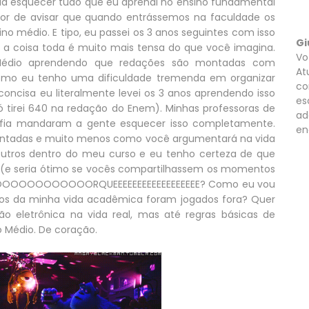
eria esquecer tudo que eu aprendi no ensino fundamental
avor de avisar que quando entrássemos na faculdade os
no médio. E tipo, eu passei os 3 anos seguintes com isso
Gi
 a coisa toda é muito mais tensa do que você imagina.
Vo
 Médio aprendendo que redações são montadas com
At
Como eu tenho uma dificuldade tremenda em organizar
co
cisa eu literalmente levei os 3 anos aprendendo isso
es
 tirei 640 na redação do Enem). Minhas professoras de
ad
sofia mandaram a gente esquecer isso completamente.
en
montadas e muito menos como você argumentará na vida
outros dentro do meu curso e eu tenho certeza de que
 (e seria ótimo se vocês compartilhassem os momentos
OOOOOOOOOOOOOORQUEEEEEEEEEEEEEEEEEE? Como eu vou
nos da minha vida acadêmica foram jogados fora? Quer
ição eletrônica na vida real, mas até regras básicas de
o Médio. De coração.