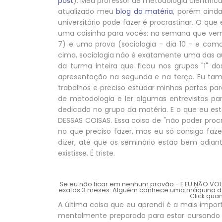
post
). Meu professor de metodologia científica
atualizado meu
blog da matéria
, porém ainda
universitário pode fazer é procrastinar. O qu
uma coisinha para vocês: na semana que vem, e
7) e uma prova (sociologia - dia 10 - e com
cima, sociologia não é exatamente uma das a
da turma inteira que ficou nos grupos "1" dos
apresentação na segunda e na terça. Eu tamb
trabalhos e preciso estudar minhas partes p
de metodologia e ler algumas entrevistas pa
dedicado no grupo da matéria. E o que eu e
DESSAS COISAS. Essa coisa de "não poder proc
no que preciso fazer, mas eu só consigo faz
dizer, até que os seminário estão bem adia
existisse. É triste.
Se eu não ficar em nenhum provão - E EU NÃO VO
exatos 3 meses. Alguém conhece uma máquina do
Click qua
A última coisa que eu aprendi é a mais impor
mentalmente preparada para estar cursando