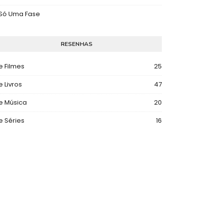
 Só Uma Fase
RESENHAS
e Filmes
25
e Livros
47
e Música
20
e Séries
16