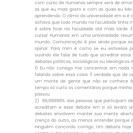
com curso de Humanas sempre será de amor e 
as que eu mais gosto e com as quais eu lido
aprendendo. O clima da universidade em si é c
achava que todo mundo na faculdade tinha ma
é sobre ficar na faculdade até mais tarde. 
cursar Humanas em uma universidade resume
mundo. Comunicação é pior ainda porque exis
opinar. Para mim é como se eu estivesse 
ouvindo ele falar de tudo que acreditar est
debates políticos, sociológicos ou ideológicos
1) Eu não consigo me concentrar em nada ou
falando sobre essa coisa. É verdade que de 
um monte de gente que não se conhece b
tempo só curto os comentários porque minha 
passou.
2) 99,99999% das pessoas que participam de
acreditam e esse debate em si só levará um
debates envolvem manter sua mente aberta 
crença do outro, ao menos entender porque a
ninguém concorda comigo. Um debate hoje