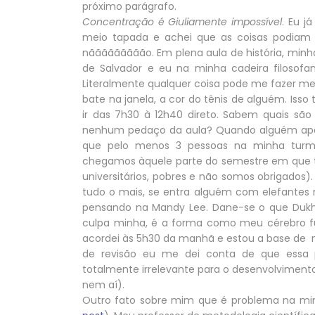
próximo parágrafo.
Concentração é Giuliamente impossível
. Eu j
meio tapada e achei que as coisas podiam 
nããããããããão. Em plena aula de história, minh
de Salvador e eu na minha cadeira filosofand
Literalmente qualquer coisa pode me fazer me d
bate na janela, a cor do tênis de alguém. Is
ir das 7h30 à 12h40 direto. Sabem quais sã
nenhum pedaço da aula? Quando alguém apa
que pelo menos 3 pessoas na minha turm
chegamos àquele parte do semestre em que 
universitários, pobres e não somos obrigados).
tudo o mais, se entra alguém com elefantes n
pensando na Mandy Lee. Dane-se o que Dukhe
culpa minha, é a forma como meu cérebro fu
acordei às 5h30 da manhã e estou a base de 
de revisão eu me dei conta de que essa 
totalmente irrelevante para o desenvolviment
nem aí).
Outro fato sobre mim que é problema na min