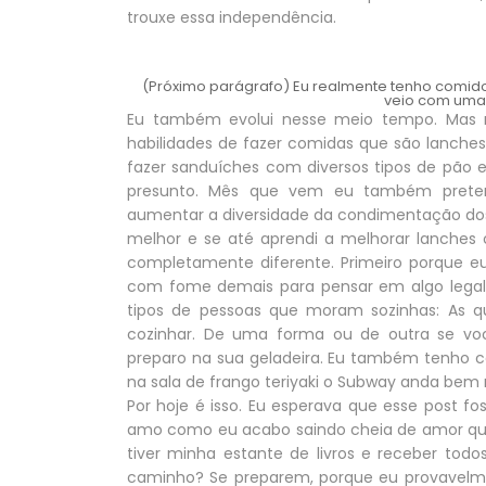
trouxe essa independência.
(Próximo parágrafo) Eu realmente tenho comid
veio com uma 
Eu também evolui nesse meio tempo. Mas
habilidades de fazer comidas que são lanche
fazer sanduíches com diversos tipos de pão e
presunto. Mês que vem eu também preten
aumentar a diversidade da condimentação d
melhor e se até aprendi a melhorar lanche
completamente diferente. Primeiro porque e
com fome demais para pensar em algo legal p
tipos de pessoas que moram sozinhas: As
cozinhar. De uma forma ou de outra se voc
preparo na sua geladeira. Eu também tenho c
na sala de frango teriyaki o Subway anda bem r
Por hoje é isso. Eu esperava que esse post fo
amo como eu acabo saindo cheia de amor qua
tiver minha estante de livros e receber to
caminho? Se preparem, porque eu provavelme