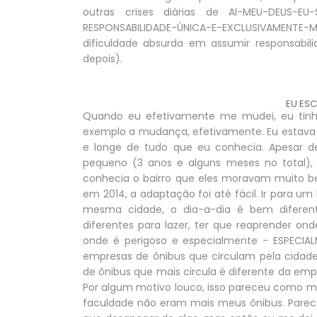
outras crises diárias de AI-MEU-DEUS-E
RESPONSABILIDADE-ÚNICA-E-EXCLUSIVAMENTE-
dificuldade absurda em assumir responsabili
depois).
EU ES
Quando eu efetivamente me mudei, eu tinh
exemplo a mudança, efetivamente. Eu estav
e longe de tudo que eu conhecia. Apesar 
pequeno (3 anos e alguns meses no total),
conhecia o bairro que eles moravam muito b
em 2014, a adaptação foi até fácil. Ir para u
mesma cidade, o dia-a-dia é bem diferent
diferentes para lazer, ter que reaprender on
onde é perigoso e especialmente - ESPECIAL
empresas de ônibus que circulam pela cidade
de ônibus que mais circula é diferente da em
Por algum motivo louco, isso pareceu como mu
faculdade não eram mais meus ônibus. Parec