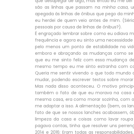
que desapegar de algo, mas então eu me dei 
são as linhas que passam na
minha casa
, 
apegada às linhas de ônibus que pego da min
eu herdei de quem veio antes de mim. (Sério,
pessoais por causa de linhas de ônibus?).
É engraçado lembrar sobre como eu odiava 
frequência e agora eu sinto uma necessidade a
pelo menos um ponto de estabilidade na vid
embora e abraçando as mudanças como se e
que eu me sinto feliz com essa mudança de
mesmo tempo eu me sinto estranha com co
Queria me sentir vivendo o que todo mundo c
mudar, podendo escrever textos sobre morar 
Mas nada disso aconteceu. O motivo princip
também o fato de que eu morava na casa 
mesma casa, era como morar sozinha, com ou
me adaptar a isso. A alimentação (bem, os l
fato de que se nossos lanches acabassem, ób
limpeza da casa e coisas como lavar roupa 
pagava contas, tinha que resolver uns perren
2014 e 2016: Eram todas as responsabilidade