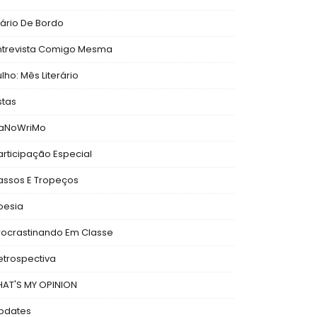
iário De Bordo
ntrevista Comigo Mesma
ulho: Mês Literário
stas
aNoWriMo
articipação Especial
assos E Tropeços
oesia
rocrastinando Em Classe
etrospectiva
HAT'S MY OPINION
pdates