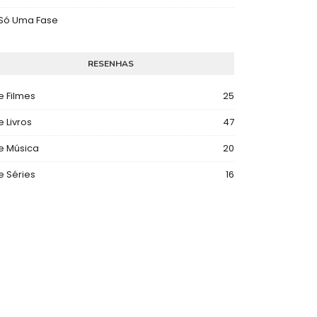
 Só Uma Fase
RESENHAS
e Filmes
25
e Livros
47
e Música
20
e Séries
16