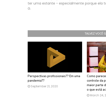
ter uma estante - especialmente porque ela 
G.
TALVEZ VOCÊ 
Perspectivas profissionais?? Em uma
Como parece
pandemia??
controle da p
maior parte 
September 21, 2020
o que está a
March 24, 