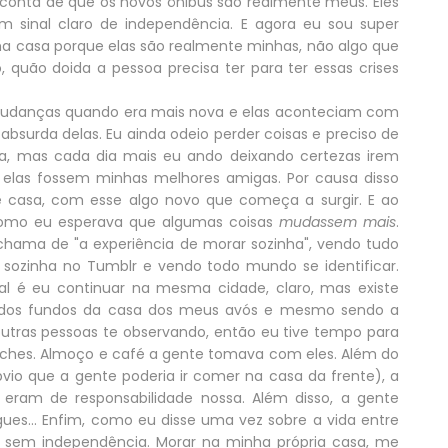
conta de que os novos ônibus são realmente meus. Eles
um sinal claro de independência. E agora eu sou super
ha casa porque elas são realmente minhas, não algo que
 quão doida a pessoa precisa ter para ter essas crises
mudanças quando era mais nova e elas aconteciam com
bsurda delas. Eu ainda odeio perder coisas e preciso de
a, mas cada dia mais eu ando deixando certezas irem
las fossem minhas melhores amigas. Por causa disso
 casa, com esse algo novo que começa a surgir. E ao
mo eu esperava que algumas coisas
mudassem mais
.
hama de "a experiência de morar sozinha", vendo tudo
sozinha no Tumblr e vendo todo mundo se identificar.
al é eu continuar na mesma cidade, claro, mas existe
dos fundos da casa dos meus avós e mesmo sendo a
tras pessoas te observando, então eu tive tempo para
anches. Almoço e café a gente tomava com eles. Além do
vio que a gente poderia ir comer na casa da frente), a
eram de responsabilidade nossa. Além disso, a gente
gues... Enfim, como eu disse uma vez sobre a vida entre
s, sem independência. Morar na minha própria casa, me