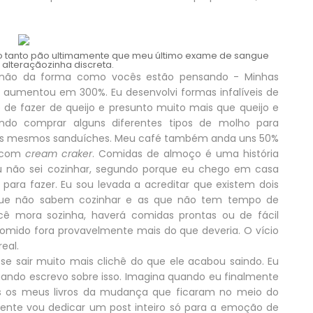
o tanto pão ultimamente que meu último exame de sangue
alteraçãozinha discreta.
 não da forma como vocês estão pensando - Minhas
s aumentou em 300%. Eu desenvolvi formas infalíveis de
 de fazer de queijo e presunto muito mais que queijo e
do comprar alguns diferentes tipos de molho para
os mesmos sanduíches. Meu café também anda uns 50%
s com
cream craker
. Comidas de almoço é uma história
u não sei cozinhar, segundo porque eu chego em casa
ara fazer. Eu sou levada a acreditar que existem dois
 que não sabem cozinhar e as que não tem tempo de
ê mora sozinha, haverá comidas prontas ou de fácil
omido fora provavelmente mais do que deveria. O vício
eal.
sse sair muito mais clichê do que ele acabou saindo. Eu
ndo escrevo sobre isso. Imagina quando eu finalmente
dos os meus livros da mudança que ficaram no meio do
nte vou dedicar um post inteiro só para a emoção de