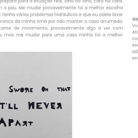
epara para a situação real, olho no olho, cara na cara.
nem a pau. Me mudar provavelmente foi a melhor escolha
tenha vários problemas hidráulicos e que eu odeie lavar
Gi
 bronca da minha irmã por não manter a casa arrumada.
Vo
stante de movimento, provavelmente algo a ver com
At
nto, mas me mudar para uma casa minha foi a melhor
co
es
ad
en