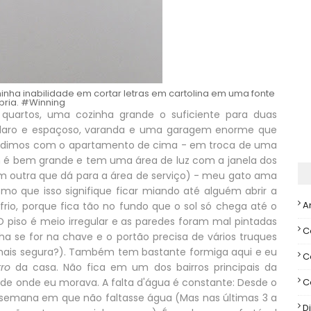
inha inabilidade em cortar letras em cartolina em uma fonte
pria. #Winning
quartos, uma cozinha grande o suficiente para duas
 claro e espaçoso, varanda e uma garagem enorme que
ividimos com o apartamento de cima - em troca de uma
ém é bem grande e tem uma área de luz com a janela dos
tem outra que dá para a área de serviço) - meu gato ama
smo que isso signifique ficar miando até alguém abrir a
A
io, porque fica tão no fundo que o sol só chega até o
 piso é meio irregular e as paredes foram mal pintadas
C
ha se for na chave e o portão precisa de vários truques
a mais segura?). Também tem bastante formiga aqui e eu
C
ro
da casa. Não fica em um dos bairros principais da
ade onde eu morava. A falta d'água é constante: Desde o
C
 semana em que não faltasse água (Mas nas últimas 3 a
Di