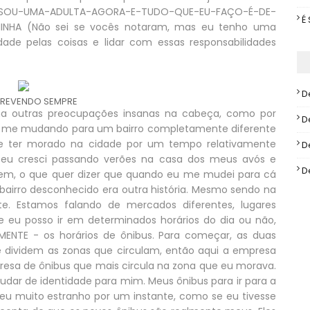
U-SOU-UMA-ADULTA-AGORA-E-TUDO-QUE-EU-FAÇO-É-DE-
É
MINHA (Não sei se vocês notaram, mas eu tenho uma
dade pelas coisas e lidar com essas responsabilidades
D
CREVENDO SEMPRE
a outras preocupações insanas na cabeça, como por
D
a me mudando para um bairro completamente diferente
de ter morado na cidade por um tempo relativamente
D
 eu cresci passando verões na casa dos meus avós e
D
em, o que quer dizer que quando eu me mudei para cá
m bairro desconhecido era outra história. Mesmo sendo na
e. Estamos falando de mercados diferentes, lugares
de eu posso ir em determinados horários do dia ou não,
MENTE - os horários de ônibus. Para começar, as duas
 dividem as zonas que circulam, então aqui a empresa
presa de ônibus que mais circula na zona que eu morava.
dar de identidade para mim. Meus ônibus para ir para a
eu muito estranho por um instante, como se eu tivesse