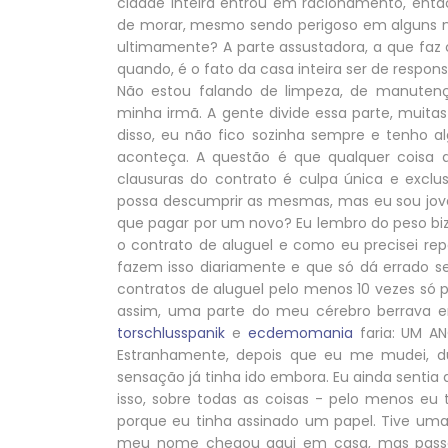
cidade inteira entrou em racionamento, entã
de morar, mesmo sendo perigoso em alguns 
ultimamente? A parte assustadora, a que f
quando, é o fato da casa inteira ser de respon
Não estou falando de limpeza, de manuten
minha irmã. A gente divide essa parte, muita
disso, eu não fico sozinha sempre e tenho 
aconteça. A questão é que qualquer cois
clausuras do contrato é culpa única e excl
possa descumprir as mesmas, mas eu sou jovem
que pagar por um novo? Eu lembro do peso biz
o contrato de aluguel e como eu precisei re
fazem isso diariamente e que só dá errado s
contratos de aluguel pelo menos 10 vezes só 
assim, uma parte do meu cérebro berrava
torschlusspanik
e
ecdemomania
faria: UM A
Estranhamente, depois que eu me mudei, du
sensação já tinha ido embora. Eu ainda sentia
isso, sobre todas as coisas - pelo menos eu
porque eu tinha assinado um papel. Tive um
meu nome chegou aqui em casa, mas passou