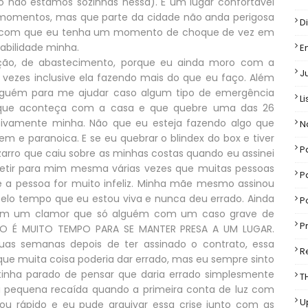
o não estamos sozinhas nessa). É um lugar confortável
momentos, mas que parte da cidade não anda perigosa
D
az com que eu tenha um momento de choque de vez em
sabilidade minha.
E
ção, de abastecimento, porque eu ainda moro com a
J
s vezes inclusive ela fazendo mais do que eu faço. Além
alguém para me ajudar caso algum tipo de emergência
Li
a que aconteça com a casa e que quebre uma das 26
usivamente minha. Não que eu esteja fazendo algo que
N
 e paranoica. E se eu quebrar o blindex do box e tiver
P
arro que caiu sobre as minhas costas quando eu assinei
petir para mim mesma várias vezes que muitas pessoas
P
e a pessoa for muito infeliz. Minha mãe mesmo assinou
pelo tempo que eu estou viva e nunca deu errado. Ainda
P
 em um clamor que só alguém com um caso grave de
P
NO É MUITO TEMPO PARA SE MANTER PRESA A UM LUGAR.
as semanas depois de ter assinado o contrato, essa
R
 que muita coisa poderia dar errado, mas eu sempre sinto
 tinha parado de pensar que daria errado simplesmente
T
a pequena recaída quando a primeira conta de luz com
U
 rápido e eu pude arquivar essa crise junto com as