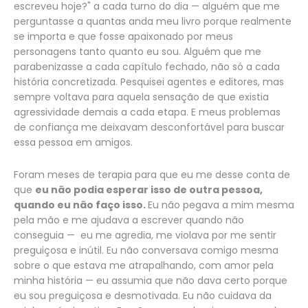
escreveu hoje?" a cada turno do dia — alguém que me
perguntasse a quantas anda meu livro porque realmente
se importa e que fosse apaixonado por meus
personagens tanto quanto eu sou. Alguém que me
parabenizasse a cada capítulo fechado, não só a cada
história concretizada. Pesquisei agentes e editores, mas
sempre voltava para aquela sensação de que existia
agressividade demais a cada etapa. E meus problemas
de confiança me deixavam desconfortável para buscar
essa pessoa em amigos.
Foram meses de terapia para que eu me desse conta de
que
eu não podia esperar isso de outra pessoa,
quando eu não faço isso.
Eu não pegava a mim mesma
pela mão e me ajudava a escrever quando não
conseguia — eu me agredia, me violava por me sentir
preguiçosa e inútil. Eu não conversava comigo mesma
sobre o que estava me atrapalhando, com amor pela
minha história — eu assumia que não dava certo porque
eu sou preguiçosa e desmotivada. Eu não cuidava da