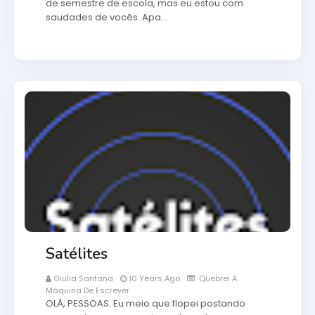
de semestre de escola, mas eu estou com
saudades de vocês. Apa…
Satélites
Giulia Santana
10 Years Ago
Quebrei A
Máquina De Escrever
OLÁ, PESSOAS. Eu meio que flopei postando