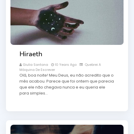
Hiraeth
Giulia Santana
10 Years Ago
Quebrei A
Máquina De Escrever
Olá, boa noite! Meu Deus, eu não acredito que o
mês acabou. Parece que foi ontem que parecia
que ele não chegava nunca e eu queria ele
para simples…