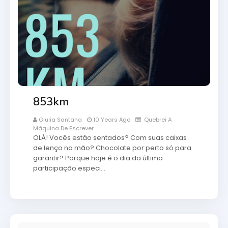
853km
Giulia Santana
10 Years Ago
Quebrei A
Máquina De Escrever
OLÁ! Vocês estão sentados? Com suas caixas
de lenço na mão? Chocolate por perto só para
garantir? Porque hoje é o dia da última
participação especi…