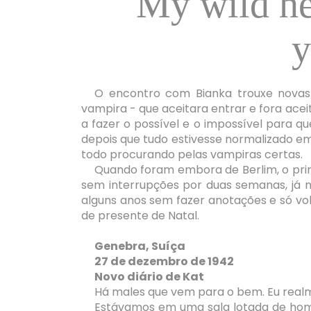
My wild he
y
O encontro com Bianka trouxe novas
vampira - que aceitara entrar e fora ace
a fazer o possível e o impossível para 
depois que tudo estivesse normalizado em
todo procurando pelas vampiras certas.
Quando foram embora de Berlim, o prime
sem interrupções por duas semanas, já 
alguns anos sem fazer anotações e só vol
de presente de Natal.
Genebra, Suíça
27 de dezembro de 1942
Novo diário de Kat
Há males que vem para o bem. Eu realme
Estávamos em uma sala lotada de home