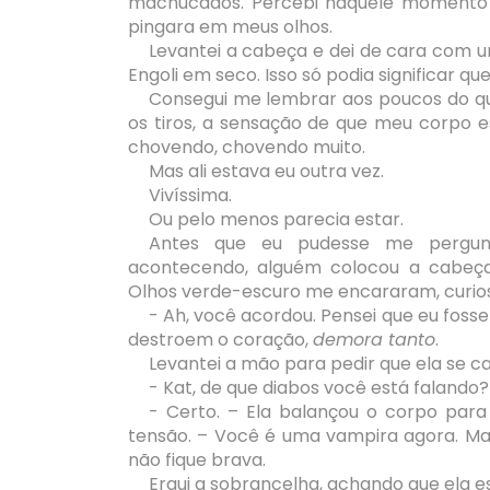
machucados. Percebi naquele momento q
pingara em meus olhos.
Levantei a cabeça e dei de cara com u
Engoli em seco. Isso só podia significar 
Consegui me lembrar aos poucos do que
os tiros, a sensação de que meu corpo 
chovendo, chovendo muito.
Mas ali estava eu outra vez.
Vivíssima.
Ou pelo menos parecia estar.
Antes que eu pudesse me pergunt
acontecendo, alguém colocou a cabeça 
Olhos verde-escuro me encararam, curios
- Ah, você acordou. Pensei que eu fosse
destroem o coração,
demora tanto
.
Levantei a mão para pedir que ela se ca
- Kat, de que diabos você está falando?
- Certo. – Ela balançou o corpo para 
tensão. – Você é uma vampira agora. Mas e
não fique brava.
Ergui a sobrancelha, achando que ela e