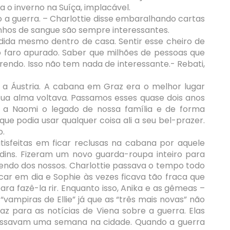
 o inverno na Suíça, implacável.
 a guerra. – Charlottie disse embaralhando cartas
anhos de sangue são sempre interessantes.
odida mesmo dentro de casa. Sentir esse cheiro de
faro apurado. Saber que milhões de pessoas que
endo. Isso não tem nada de interessante.- Rebati,
 a Áustria. A cabana em Graz era o melhor lugar
ua alma voltava. Passamos esses quase dois anos
r a Naomi o legado de nossa família e de forma
ue podia usar qualquer coisa ali a seu bel-prazer.
o.
tisfeitas em ficar reclusas na cabana por aquele
rdins. Fizeram um novo guarda-roupa inteiro para
zendo dos nossos. Charlottie passava o tempo todo
car em dia e Sophie às vezes ficava tão fraca que
ra fazê-la rir. Enquanto isso, Anika e as gêmeas –
vampiras de Ellie” já que as “três mais novas” não
raz para as notícias de Viena sobre a guerra. Elas
assavam uma semana na cidade. Quando a guerra