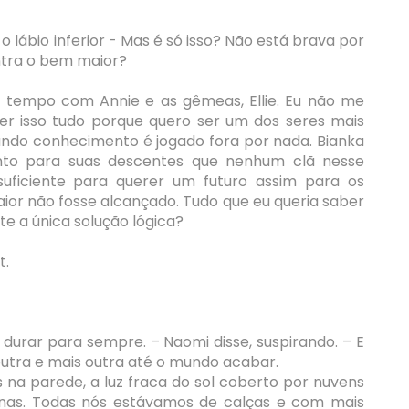
o lábio inferior - Mas é só isso? Não está brava por
ontra o bem maior?
 tempo com Annie e as gêmeas, Ellie. Eu não me
r isso tudo porque quero ser um dos seres mais
ndo conhecimento é jogado fora por nada. Bianka
nto para suas descentes que nenhum clã nesse
suficiente para querer um futuro assim para os
or não fosse alcançado. Tudo que eu queria saber
te a única solução lógica?
t.
 durar para sempre. – Naomi disse, suspirando. – E
outra e mais outra até o mundo acabar.
 na parede, a luz fraca do sol coberto por nuvens
rnas. Todas nós estávamos de calças e com mais