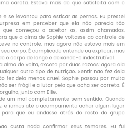
 uma careta. Estava mais do que satisfeita com o
 e se levantou para esticar as pernas. Eu prestei
urpresa em perceber que ela não parecia tão
s que começou a aceitar as, assim chamadas,
ara que a alma de Sophie voltasse ao controle de
teve no controle, mas agora não estava mais em
 seu corpo. É complicado entende ou explicar, mas
do o corpo de longe e deixando-o indestrutível.
 alma de volta, exceto por duas razões: agora ela
alquer outro tipo de nutrição. Sentir não fez dela
ão fez dela menos cruel. Sophie passou por muita
ão ser frágil e a lutar pelo que acha ser correto. É
gulho, junto com Ellie.
a de um mal completamente sem sentido. Quando
s, e íamos até o acampamento achar algum lugar
 para que eu andasse atrás do resto do grupo
ão custa nada confirmar seus temores. Eu fui