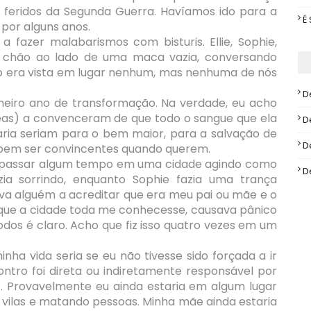
r feridos da Segunda Guerra. Havíamos ido para a
É
por alguns anos.
fazer malabarismos com bisturis. Ellie, Sophie,
o chão ao lado de uma maca vazia, conversando
ão era vista em lugar nenhum, mas nenhuma de nós
D
imeiro ano de transformação. Na verdade, eu acho
meas) a convenceram de que todo o sangue que ela
D
aria seriam para o bem maior, para a salvação de
D
sabem ser convincentes quando querem.
ra passar algum tempo em uma cidade agindo como
D
ia sorrindo, enquanto Sophie fazia uma trança
va alguém a acreditar que era meu pai ou mãe e o
 que a cidade toda me conhecesse, causava pânico
os é claro. Acho que fiz isso quatro vezes em um
ha vida seria se eu não tivesse sido forçada a ir
ontro foi direta ou indiretamente responsável por
. Provavelmente eu ainda estaria em algum lugar
 vilas e matando pessoas. Minha mãe ainda estaria