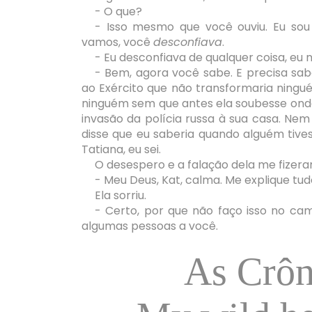
- O que?
- Isso mesmo que você ouviu. Eu so
vamos, você
desconfiava
.
- Eu desconfiava de qualquer coisa, eu 
- Bem, agora você sabe. E precisa sab
ao Exército que não transformaria ning
ninguém sem que antes ela soubesse ond
invasão da polícia russa à sua casa. Ne
disse que eu saberia quando alguém tivess
Tatiana, eu sei.
O desespero e a falação dela me fizera
- Meu Deus, Kat, calma. Me explique tud
Ela sorriu.
- Certo, por que não faço isso no ca
algumas pessoas a você.
As Crôn