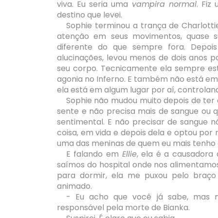
viva. Eu seria uma
vampira normal
. Fiz
destino que levei.
Sophie terminou a trança de Charlottie
atenção em seus movimentos, quase s
diferente do que sempre fora. Depoi
alucinações, levou menos de dois anos p
seu corpo. Tecnicamente ela sempre es
agonia no Inferno. E também não está em
ela está em algum lugar por aí, controlan
Sophie não mudou muito depois de ter a
sente e não precisa mais de sangue ou qu
sentimental. E não precisar de sangue n
coisa, em vida e depois dela e optou por n
uma das meninas de quem eu mais tenho or
E falando em
Ellie
, ela é a causador
saímos do hospital onde nos alimentamo
para dormir, ela me puxou pelo braço
animado.
- Eu acho que você já sabe, mas n
responsável pela morte de Bianka.