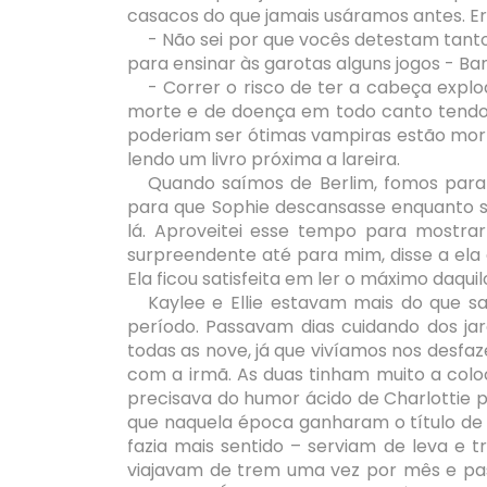
casacos do que jamais usáramos antes. Era
- Não sei por que vocês detestam tanto
para ensinar às garotas alguns jogos - B
- Correr o risco de ter a cabeça expl
morte e de doença em todo canto tendo 
poderiam ser ótimas vampiras estão morr
lendo um livro próxima a lareira.
Quando saímos de Berlim, fomos para
para que Sophie descansasse enquanto s
lá. Aproveitei esse tempo para mostra
surpreendente até para mim, disse a ela q
Ela ficou satisfeita em ler o máximo daquil
Kaylee e Ellie estavam mais do que sa
período. Passavam dias cuidando dos ja
todas as nove, já que vivíamos nos desfa
com a irmã. As duas tinham muito a colo
precisava do humor ácido de Charlottie pa
que naquela época ganharam o título de “
fazia mais sentido – serviam de leva e t
viajavam de trem uma vez por mês e p