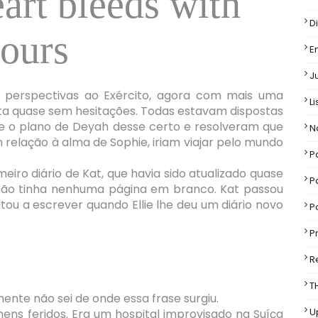
art bleeds with
D
ours
E
J
 perspectivas ao Exército, agora com mais uma
Li
ita quase sem hesitações. Todas estavam dispostas
que o plano de Deyah desse certo e resolveram que
N
 relação à alma de Sophie, iriam viajar pelo mundo
P
iro diário de Kat, que havia sido atualizado quase
P
não tinha nenhuma página em branco. Kat passou
tou a escrever quando Ellie lhe deu um diário novo
P
P
R
T
nte não sei de onde essa frase surgiu.
U
ns feridos. Era um hospital improvisado na Suíça