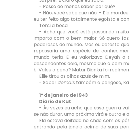
Suspirei. É claro que eu sabia.
- Posso ao menos saber por quê?
- Não, você sabe que não. – Ela mordeu 
eu ter feito algo totalmente egoísta e c
Torci a boca.
- Acho que você está passando muito
importo com o bem maior. Só quero faze
poderosos do mundo. Mas eu detesto qua
repassaria uma espécie de conhecime
mundo teria. E eu valorizava Deyah o 
descendentes dela, mesmo que o bem mai
é: Valeu a pena? Matar Bianka foi realmen
Ellie tirou os olhos azuis de mim.
- Saber
demais
também é perigoso, Ka
1º de janeiro de 1943
Diário de Kat
- Às vezes eu acho que essa guerra vai
se não durar, uma próxima virá e outra e 
Ela estava deitada no chão com os pés
entrando pela janela acima de suas pe