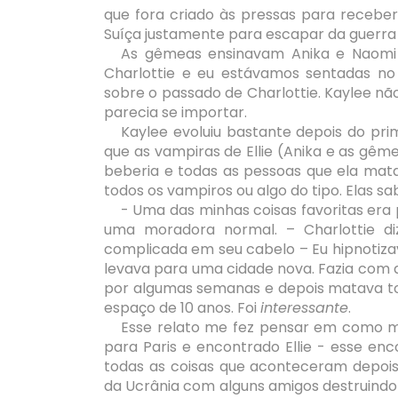
que fora criado às pressas para recebe
Suíça justamente para escapar da guerra 
As gêmeas ensinavam Anika e Naomi a 
Charlottie e eu estávamos sentadas n
sobre o passado de Charlottie. Kaylee n
parecia se importar.
Kaylee evoluiu bastante depois do pr
que as vampiras de Ellie (Anika e as gê
beberia e todas as pessoas que ela mat
todos os vampiros ou algo do tipo. Elas 
- Uma das minhas coisas favoritas e
uma moradora normal. – Charlottie diz
complicada em seu cabelo – Eu hipnotiza
levava para uma cidade nova. Fazia com
por algumas semanas e depois matava tod
espaço de 10 anos. Foi
interessante
.
Esse relato me fez pensar em como min
para Paris e encontrado Ellie - esse enc
todas as coisas que aconteceram depois
da Ucrânia com alguns amigos destruindo