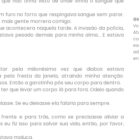
ue não tinha visto de onde vinha o sangue que
m furo no forro que respingava sangue sem parar.
Gi
que mais gente morrera comigo.
Vo
 acontecera naquela tarde. A invasão da polícia,
At
estava pesado demais para minha alma... E estava
co
es
ad
en
ar pela milionésima vez que diabos estava
pela fresta da janela, atraindo minha atenção.
os. Então a garotinha pôs seu corpo para dentro.
 ter que levar um corpo lá para fora. Odeio quando
lasse. Se eu deixasse ela falaria para sempre.
frente e para trás, como se precisasse aliviar a
u fiz isso para salvar sua vida, então, por favor,
stava maluca.