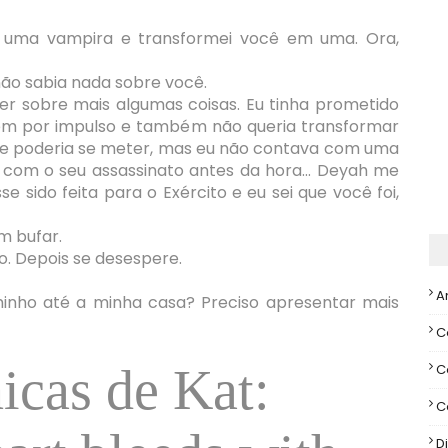
u uma vampira e transformei você em uma. Ora,
não sabia nada sobre você.
er sobre mais algumas coisas. Eu tinha prometido
uém por impulso e também não queria transformar
e poderia se meter, mas eu não contava com uma
m com o seu assassinato antes da hora... Deyah me
e sido feita para o Exército e eu sei que você foi,
m bufar.
o. Depois se desespere.
A
minho até a minha casa? Preciso apresentar mais
C
icas de Kat:
C
C
Di