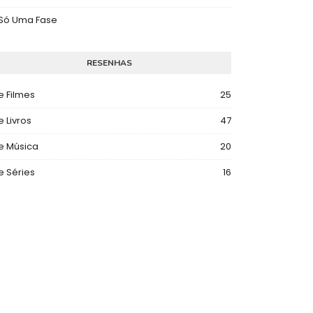
 Só Uma Fase
RESENHAS
e Filmes
25
e Livros
47
e Música
20
e Séries
16