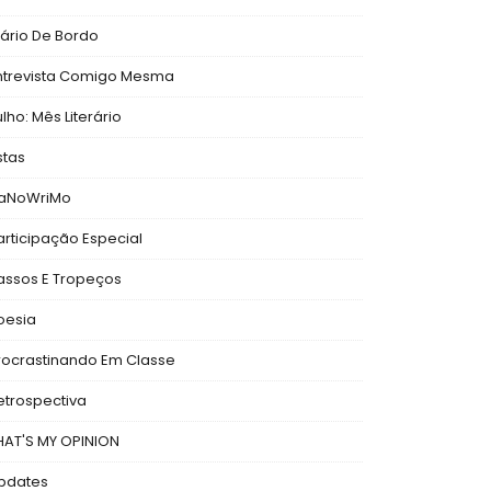
iário De Bordo
ntrevista Comigo Mesma
ulho: Mês Literário
stas
aNoWriMo
articipação Especial
assos E Tropeços
oesia
rocrastinando Em Classe
etrospectiva
HAT'S MY OPINION
pdates