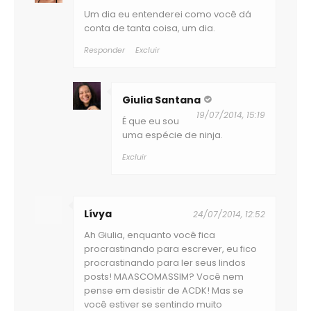
Um dia eu entenderei como você dá
conta de tanta coisa, um dia.
Responder
Excluir
Giulia Santana
19/07/2014, 15:19
É que eu sou
uma espécie de ninja.
Excluir
Lívya
24/07/2014, 12:52
Ah Giulia, enquanto você fica
procrastinando para escrever, eu fico
procrastinando para ler seus lindos
posts! MAASCOMASSIM? Você nem
pense em desistir de ACDK! Mas se
você estiver se sentindo muito