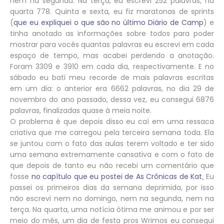
nem na segunda. Na terça, eu escrevi 252 palavras, na
quarta 778. Quinta e sexta, eu fiz maratonas de sprints
(
que eu expliquei o que são no último Diário de Camp
) e
tinha anotado as informações sobre todos para poder
mostrar para vocês quantas palavras eu escrevi em cada
espaço de tempo, mas acabei perdendo a anotação.
Foram 3309 e 3910 em cada dia, respectivamente. E no
sábado eu bati meu recorde de mais palavras escritas
em um dia: o anterior era 6662 palavras, no dia 29 de
novembro do ano passado, dessa vez, eu consegui 6876
palavras, finalizadas quase à meia noite.
O problema é que depois disso eu caí em uma ressaca
criativa que me carregou pela terceira semana toda. Ela
se juntou com o fato das aulas terem voltado e ter sido
uma semana extremamente cansativa e com o fato de
que depois de tanto eu não recebi um comentário que
fosse
no capítulo que eu postei de As Crônicas de Kat
.
Eu
passei os primeiros dias da semana deprimida, por isso
não escrevi nem no domingo, nem na segunda, nem na
terça. Na quarta, uma notícia ótima me animou e por ser
meio do mês, um dia de festa pros Wrimos eu consegui