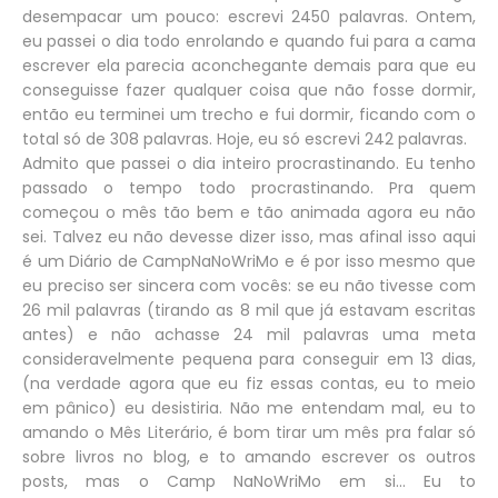
desempacar um pouco: escrevi 2450 palavras. Ontem,
eu passei o dia todo enrolando e quando fui para a cama
escrever ela parecia aconchegante demais para que eu
conseguisse fazer qualquer coisa que não fosse dormir,
então eu terminei um trecho e fui dormir, ficando com o
total só de 308 palavras. Hoje, eu só escrevi 242 palavras.
Admito que passei o dia inteiro procrastinando. Eu tenho
passado o tempo todo procrastinando. Pra quem
começou o mês tão bem e tão animada agora eu não
sei. Talvez eu não devesse dizer isso, mas afinal isso aqui
é um Diário de CampNaNoWriMo e é por isso mesmo que
eu preciso ser sincera com vocês: se eu não tivesse com
26 mil palavras (tirando as 8 mil que já estavam escritas
antes) e não achasse 24 mil palavras uma meta
consideravelmente pequena para conseguir em 13 dias,
(na verdade agora que eu fiz essas contas, eu to meio
em pânico) eu desistiria. Não me entendam mal, eu to
amando o Mês Literário, é bom tirar um mês pra falar só
sobre livros no blog, e to amando escrever os outros
posts, mas o Camp NaNoWriMo em si... Eu to