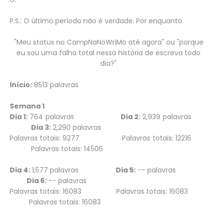
P.S.: O último período não é verdade. Por enquanto.
"Meu status no CampNaNoWriMo até agora" ou "porque
eu sou uma falha total nessa história de escreva todo
dia?"
Início:
8513 palavras
Semana 1
Dia 1:
764 palavras
Dia 2:
2,939 palavras
Dia 3:
2,290 palavras
Palavras totais: 9277 Palavras totais: 12216
Palavras totais: 14506
Dia 4:
1,577 palavras
Dia 5:
-- palavras
Dia 6:
-- palavras
Palavras totais: 16083 Palavras totais: 16083
Palavras totais: 16083