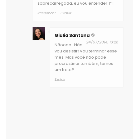
sobrecarregada, eu vou entender TºT
Responder
Excluir
Giulia Santana
24/07/2014, 13:28
Nãoooo.. Não
vou desistir! Vou terminar esse
mês. Mas você não pode
procrastinar também, temos
um trato?
Excluir