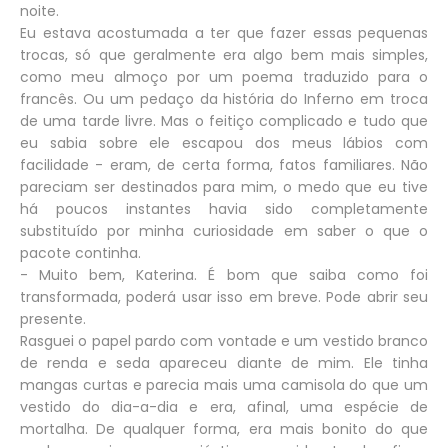
noite.
Eu estava acostumada a ter que fazer essas pequenas
trocas, só que geralmente era algo bem mais simples,
como meu almoço por um poema traduzido para o
francês. Ou um pedaço da história do Inferno em troca
de uma tarde livre. Mas o feitiço complicado e tudo que
eu sabia sobre ele escapou dos meus lábios com
facilidade - eram, de certa forma, fatos familiares. Não
pareciam ser destinados para mim, o medo que eu tive
há poucos instantes havia sido completamente
substituído por minha curiosidade em saber o que o
pacote continha.
- Muito bem, Katerina. É bom que saiba como foi
transformada, poderá usar isso em breve. Pode abrir seu
presente.
Rasguei o papel pardo com vontade e um vestido branco
de renda e seda apareceu diante de mim. Ele tinha
mangas curtas e parecia mais uma camisola do que um
vestido do dia-a-dia e era, afinal, uma espécie de
mortalha. De qualquer forma, era mais bonito do que