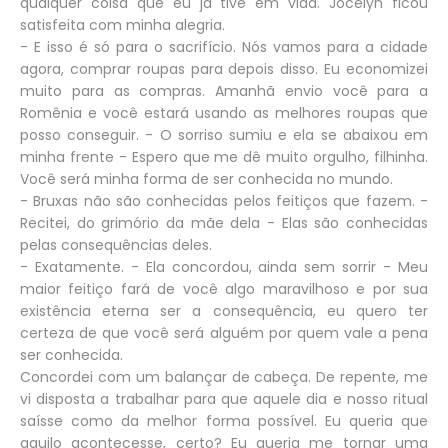
qualquer coisa que eu já tive em vida. Jocelyn ficou
satisfeita com minha alegria.
- E isso é só para o sacrifício. Nós vamos para a cidade
agora, comprar roupas para depois disso. Eu economizei
muito para as compras. Amanhã envio você para a
Romênia e você estará usando as melhores roupas que
posso conseguir. - O sorriso sumiu e ela se abaixou em
minha frente - Espero que me dê muito orgulho, filhinha.
Você será minha forma de ser conhecida no mundo.
- Bruxas não são conhecidas pelos feitiços que fazem. -
Recitei, do grimório da mãe dela - Elas são conhecidas
pelas consequências deles.
- Exatamente. - Ela concordou, ainda sem sorrir - Meu
maior feitiço fará de você algo maravilhoso e por sua
existência eterna ser a consequência, eu quero ter
certeza de que você será alguém por quem vale a pena
ser conhecida.
Concordei com um balançar de cabeça. De repente, me
vi disposta a trabalhar para que aquele dia e nosso ritual
saísse como da melhor forma possível. Eu queria que
aquilo acontecesse, certo? Eu queria me tornar uma