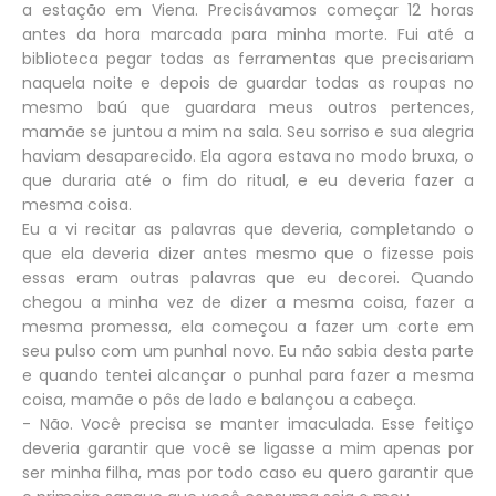
a estação em Viena. Precisávamos começar 12 horas
antes da hora marcada para minha morte. Fui até a
biblioteca pegar todas as ferramentas que precisariam
naquela noite e depois de guardar todas as roupas no
mesmo baú que guardara meus outros pertences,
mamãe se juntou a mim na sala. Seu sorriso e sua alegria
haviam desaparecido. Ela agora estava no modo bruxa, o
que duraria até o fim do ritual, e eu deveria fazer a
mesma coisa.
Eu a vi recitar as palavras que deveria, completando o
que ela deveria dizer antes mesmo que o fizesse pois
essas eram outras palavras que eu decorei. Quando
chegou a minha vez de dizer a mesma coisa, fazer a
mesma promessa, ela começou a fazer um corte em
seu pulso com um punhal novo. Eu não sabia desta parte
e quando tentei alcançar o punhal para fazer a mesma
coisa, mamãe o pôs de lado e balançou a cabeça.
- Não. Você precisa se manter imaculada. Esse feitiço
deveria garantir que você se ligasse a mim apenas por
ser minha filha, mas por todo caso eu quero garantir que