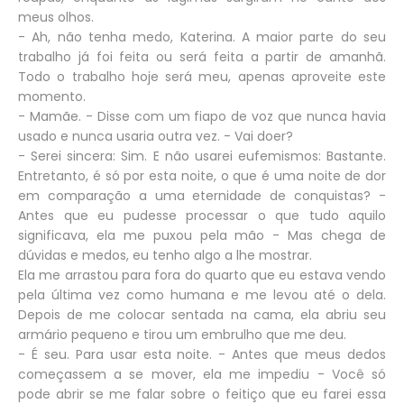
meus olhos.
- Ah, não tenha medo, Katerina. A maior parte do seu
trabalho já foi feita ou será feita a partir de amanhã.
Todo o trabalho hoje será meu, apenas aproveite este
momento.
- Mamãe. - Disse com um fiapo de voz que nunca havia
usado e nunca usaria outra vez. - Vai doer?
- Serei sincera: Sim. E não usarei eufemismos: Bastante.
Entretanto, é só por esta noite, o que é uma noite de dor
em comparação a uma eternidade de conquistas? -
Antes que eu pudesse processar o que tudo aquilo
significava, ela me puxou pela mão - Mas chega de
dúvidas e medos, eu tenho algo a lhe mostrar.
Ela me arrastou para fora do quarto que eu estava vendo
pela última vez como humana e me levou até o dela.
Depois de me colocar sentada na cama, ela abriu seu
armário pequeno e tirou um embrulho que me deu.
- É seu. Para usar esta noite. - Antes que meus dedos
começassem a se mover, ela me impediu - Você só
pode abrir se me falar sobre o feitiço que eu farei essa