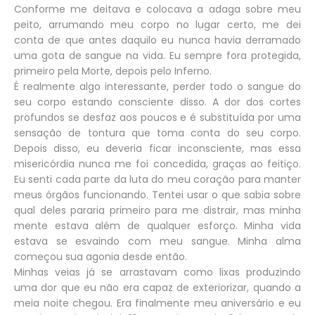
Conforme me deitava e colocava a adaga sobre meu
peito, arrumando meu corpo no lugar certo, me dei
conta de que antes daquilo eu nunca havia derramado
uma gota de sangue na vida. Eu sempre fora protegida,
primeiro pela Morte, depois pelo Inferno.
É realmente algo interessante, perder todo o sangue do
seu corpo estando consciente disso. A dor dos cortes
profundos se desfaz aos poucos e é substituída por uma
sensação de tontura que toma conta do seu corpo.
Depois disso, eu deveria ficar inconsciente, mas essa
misericórdia nunca me foi concedida, graças ao feitiço.
Eu senti cada parte da luta do meu coração para manter
meus órgãos funcionando. Tentei usar o que sabia sobre
qual deles pararia primeiro para me distrair, mas minha
mente estava além de qualquer esforço. Minha vida
estava se esvaindo com meu sangue. Minha alma
começou sua agonia desde então.
Minhas veias já se arrastavam como lixas produzindo
uma dor que eu não era capaz de exteriorizar, quando a
meia noite chegou. Era finalmente meu aniversário e eu