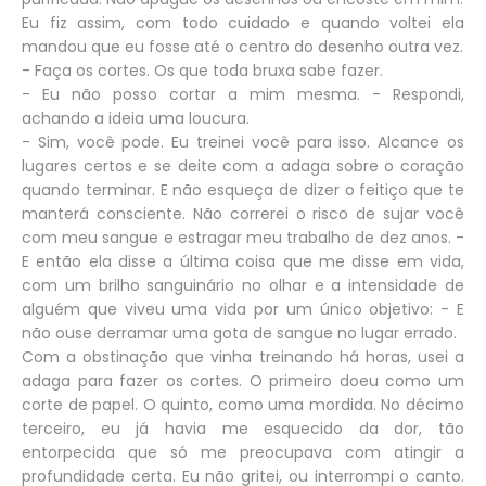
Eu fiz assim, com todo cuidado e quando voltei ela
mandou que eu fosse até o centro do desenho outra vez.
- Faça os cortes. Os que toda bruxa sabe fazer.
- Eu não posso cortar a mim mesma. - Respondi,
achando a ideia uma loucura.
- Sim, você pode. Eu treinei você para isso. Alcance os
lugares certos e se deite com a adaga sobre o coração
quando terminar. E não esqueça de dizer o feitiço que te
manterá consciente. Não correrei o risco de sujar você
com meu sangue e estragar meu trabalho de dez anos. -
E então ela disse a última coisa que me disse em vida,
com um brilho sanguinário no olhar e a intensidade de
alguém que viveu uma vida por um único objetivo: - E
não ouse derramar uma gota de sangue no lugar errado.
Com a obstinação que vinha treinando há horas, usei a
adaga para fazer os cortes. O primeiro doeu como um
corte de papel. O quinto, como uma mordida. No décimo
terceiro, eu já havia me esquecido da dor, tão
entorpecida que só me preocupava com atingir a
profundidade certa. Eu não gritei, ou interrompi o canto.