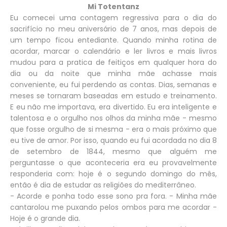
Mi Totentanz
Eu comecei uma contagem regressiva para o dia do
sacrifício no meu aniversário de 7 anos, mas depois de
um tempo ficou entediante. Quando minha rotina de
acordar, marcar o calendário e ler livros e mais livros
mudou para a pratica de feitiços em qualquer hora do
dia ou da noite que minha mãe achasse mais
conveniente, eu fui perdendo as contas. Dias, semanas e
meses se tornaram baseadas em estudo e treinamento.
E eu não me importava, era divertido. Eu era inteligente e
talentosa e o orgulho nos olhos da minha mãe - mesmo
que fosse orgulho de si mesma - era o mais próximo que
eu tive de amor. Por isso, quando eu fui acordada no dia 8
de setembro de 1844, mesmo que alguém me
perguntasse o que aconteceria era eu provavelmente
responderia com: hoje é o segundo domingo do mês,
então é dia de estudar as religiões do mediterrâneo.
- Acorde e ponha todo esse sono pra fora. - Minha mãe
cantarolou me puxando pelos ombos para me acordar -
Hoje é o grande dia.