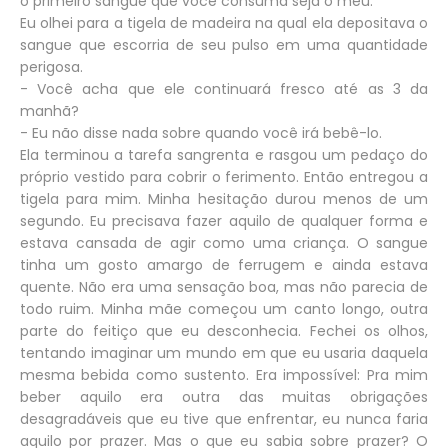
o primeiro sangue que você consuma seja o meu.
Eu olhei para a tigela de madeira na qual ela depositava o
sangue que escorria de seu pulso em uma quantidade
perigosa.
- Você acha que ele continuará fresco até as 3 da
manhã?
- Eu não disse nada sobre quando você irá bebê-lo.
Ela terminou a tarefa sangrenta e rasgou um pedaço do
próprio vestido para cobrir o ferimento. Então entregou a
tigela para mim. Minha hesitação durou menos de um
segundo. Eu precisava fazer aquilo de qualquer forma e
estava cansada de agir como uma criança. O sangue
tinha um gosto amargo de ferrugem e ainda estava
quente. Não era uma sensação boa, mas não parecia de
todo ruim. Minha mãe começou um canto longo, outra
parte do feitiço que eu desconhecia. Fechei os olhos,
tentando imaginar um mundo em que eu usaria daquela
mesma bebida como sustento. Era impossível: Pra mim
beber aquilo era outra das muitas obrigações
desagradáveis que eu tive que enfrentar, eu nunca faria
aquilo por prazer. Mas o que eu sabia sobre prazer? O