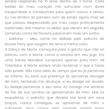
estaria respirando há 10 anos dentro de 3 horas. Cada
batida do meu coração me sufocava com dores
insuportáveis e intraduzíveis para quem nunca a sentiu.
Eu me lembro do primeiro som de estalo agora, mas sei
que passou despercebido por meu corpo praticamente
inanimado. Até mesmo os sibilos que vieram em seguida,
tomando conta da floresta pareceram mais um sonho.
-
Katerina.
- Meu nome foi sibilado pelo exército de
bruxas Petry que surgiam da terra a minha volta.
A Dança da Morte começara para a garota que não só
brincou com a Morte, como a venceu em seu jogo. Era
uma Danse Macabre composta apenas para mim.
Mi
Totentanz.
A Morte estava vindo reclamar o que a havia
sido jurado. Não fazia ideia do tempo que eu já pertencia
ao Inferno. Eu senti sua presença se aproximar devagar
de mim, tentando me alcançar, e eu desejei ser levada.
Eu desejei pertencer a seu reino. Eu consigo me lembrar
do frio de sua sombra se aproximando de mim. Mas os
esqueletos, o exército que deveria me levar em seus
braços, nunca conseguiu se aproximar de mim o
suficiente. Seus corpos sem vontade própria eram