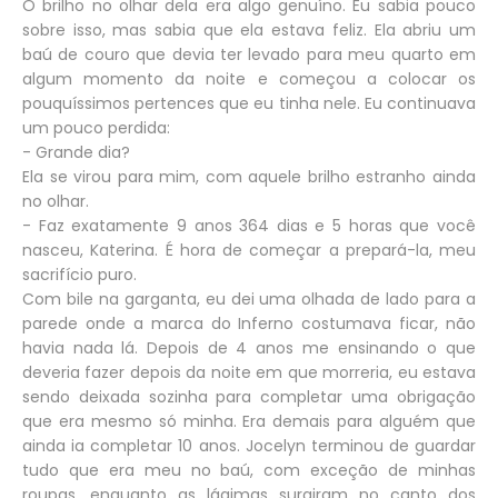
O brilho no olhar dela era algo genuíno. Eu sabia pouco
sobre isso, mas sabia que ela estava feliz. Ela abriu um
baú de couro que devia ter levado para meu quarto em
algum momento da noite e começou a colocar os
pouquíssimos pertences que eu tinha nele. Eu continuava
um pouco perdida:
- Grande dia?
Ela se virou para mim, com aquele brilho estranho ainda
no olhar.
- Faz exatamente 9 anos 364 dias e 5 horas que você
nasceu, Katerina. É hora de começar a prepará-la, meu
sacrifício puro.
Com bile na garganta, eu dei uma olhada de lado para a
parede onde a marca do Inferno costumava ficar, não
havia nada lá. Depois de 4 anos me ensinando o que
deveria fazer depois da noite em que morreria, eu estava
sendo deixada sozinha para completar uma obrigação
que era mesmo só minha. Era demais para alguém que
ainda ia completar 10 anos. Jocelyn terminou de guardar
tudo que era meu no baú, com exceção de minhas
roupas, enquanto as lágimas surgiram no canto dos