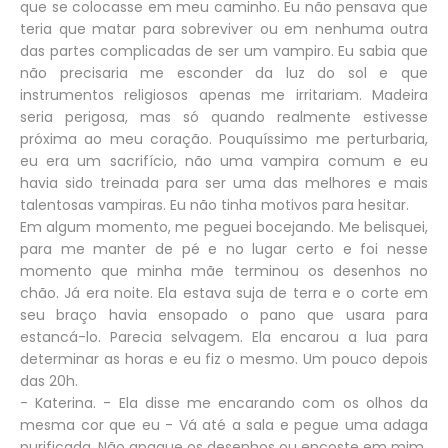
que se colocasse em meu caminho. Eu não pensava que
teria que matar para sobreviver ou em nenhuma outra
das partes complicadas de ser um vampiro. Eu sabia que
não precisaria me esconder da luz do sol e que
instrumentos religiosos apenas me irritariam. Madeira
seria perigosa, mas só quando realmente estivesse
próxima ao meu coração. Pouquíssimo me perturbaria,
eu era um sacrifício, não uma vampira comum e eu
havia sido treinada para ser uma das melhores e mais
talentosas vampiras. Eu não tinha motivos para hesitar.
Em algum momento, me peguei bocejando. Me belisquei,
para me manter de pé e no lugar certo e foi nesse
momento que minha mãe terminou os desenhos no
chão. Já era noite. Ela estava suja de terra e o corte em
seu braço havia ensopado o pano que usara para
estancá-lo. Parecia selvagem. Ela encarou a lua para
determinar as horas e eu fiz o mesmo. Um pouco depois
das 20h.
- Katerina. - Ela disse me encarando com os olhos da
mesma cor que eu - Vá até a sala e pegue uma adaga
purificada. Não apague os desenhos ou encoste em mim.