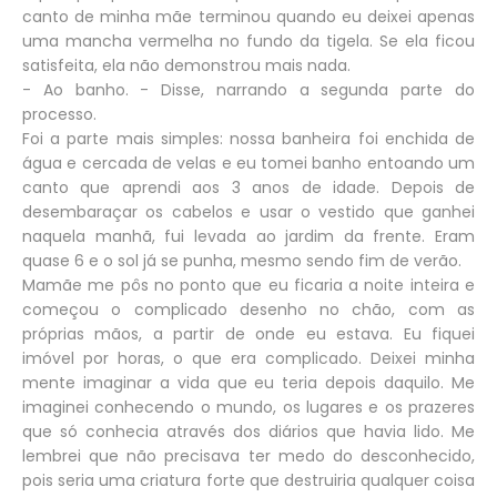
canto de minha mãe terminou quando eu deixei apenas
uma mancha vermelha no fundo da tigela. Se ela ficou
satisfeita, ela não demonstrou mais nada.
- Ao banho. - Disse, narrando a segunda parte do
processo.
Foi a parte mais simples: nossa banheira foi enchida de
água e cercada de velas e eu tomei banho entoando um
canto que aprendi aos 3 anos de idade. Depois de
desembaraçar os cabelos e usar o vestido que ganhei
naquela manhã, fui levada ao jardim da frente. Eram
quase 6 e o sol já se punha, mesmo sendo fim de verão.
Mamãe me pôs no ponto que eu ficaria a noite inteira e
começou o complicado desenho no chão, com as
próprias mãos, a partir de onde eu estava. Eu fiquei
imóvel por horas, o que era complicado. Deixei minha
mente imaginar a vida que eu teria depois daquilo. Me
imaginei conhecendo o mundo, os lugares e os prazeres
que só conhecia através dos diários que havia lido. Me
lembrei que não precisava ter medo do desconhecido,
pois seria uma criatura forte que destruiria qualquer coisa