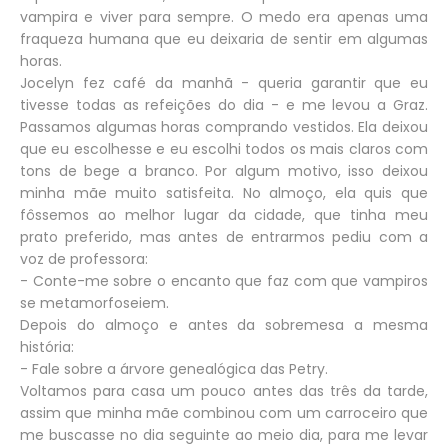
vampira e viver para sempre. O medo era apenas uma
fraqueza humana que eu deixaria de sentir em algumas
horas.
Jocelyn fez café da manhã - queria garantir que eu
tivesse todas as refeições do dia - e me levou a Graz.
Passamos algumas horas comprando vestidos. Ela deixou
que eu escolhesse e eu escolhi todos os mais claros com
tons de bege a branco. Por algum motivo, isso deixou
minha mãe muito satisfeita. No almoço, ela quis que
fôssemos ao melhor lugar da cidade, que tinha meu
prato preferido, mas antes de entrarmos pediu com a
voz de professora:
- Conte-me sobre o encanto que faz com que vampiros
se metamorfoseiem.
Depois do almoço e antes da sobremesa a mesma
história:
- Fale sobre a árvore genealógica das Petry.
Voltamos para casa um pouco antes das três da tarde,
assim que minha mãe combinou com um carroceiro que
me buscasse no dia seguinte ao meio dia, para me levar