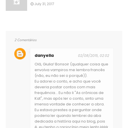
July 31, 2017
2 Comentários
danyella
02/08/2015, 02:02
Olá, Giulia! Bonsoir (qualquer coisa que
envolva vampiros me lembra francês
(não, eu não sei o porquê)).
Eu adorei o conto, e acho que você
deveria postar contos com mais
frequência... Eu não li "As crônicas de
Kat", mas após ler o conto, sinto uma
imensa vontade de conhecer a obra.
Eu estava prestes a perguntar onde
poderia ler quando lembrei da aba
dedicada a história aqui no blog, pois
é, eu tenho o raciocínio meio lento kkkk