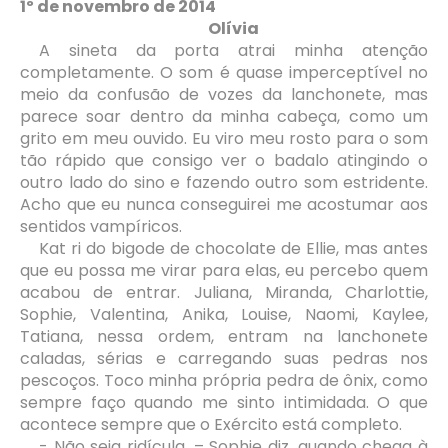
1º de novembro de 2014
Olívia
A sineta da porta atrai minha atenção
completamente. O som é quase imperceptível no
meio da confusão de vozes da lanchonete, mas
parece soar dentro da minha cabeça, como um
grito em meu ouvido. Eu viro meu rosto para o som
tão rápido que consigo ver o badalo atingindo o
outro lado do sino e fazendo outro som estridente.
Acho que eu nunca conseguirei me acostumar aos
sentidos vampíricos.
Kat ri do bigode de chocolate de Ellie, mas antes
que eu possa me virar para elas, eu percebo quem
acabou de entrar. Juliana, Miranda, Charlottie,
Sophie, Valentina, Anika, Louise, Naomi, Kaylee,
Tatiana, nessa ordem, entram na lanchonete
caladas, sérias e carregando suas pedras nos
pescoços. Toco minha própria pedra de ônix, como
sempre faço quando me sinto intimidada. O que
acontece sempre que o Exército está completo.
- Não seja ridícula. – Sophie diz, quando chega à