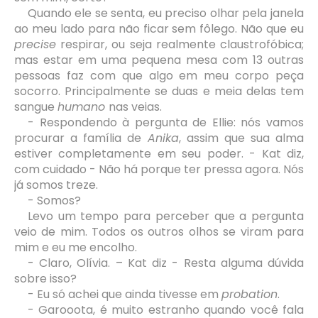
Quando ele se senta, eu preciso olhar pela janela
ao meu lado para não ficar sem fôlego. Não que eu
precise
respirar, ou seja realmente claustrofóbica;
mas estar em uma pequena mesa com 13 outras
pessoas faz com que algo em meu corpo peça
socorro. Principalmente se duas e meia delas tem
sangue
humano
nas veias.
- Respondendo à pergunta de Ellie: nós vamos
procurar a família de
Anika
, assim que sua alma
estiver completamente em seu poder. - Kat diz,
com cuidado - Não há porque ter pressa agora. Nós
já somos treze.
- Somos?
Levo um tempo para perceber que a pergunta
veio de mim. Todos os outros olhos se viram para
mim e eu me encolho.
- Claro, Olívia. – Kat diz - Resta alguma dúvida
sobre isso?
- Eu só achei que ainda tivesse em
probation
.
- Garooota, é muito estranho quando você fala