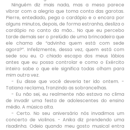
Ninguém diz mais nada, mas a mesa parece
vibrar com a alegria que toma conta das garotas.
Pierre, entediado, pega o cardápio e o encara por
alguns minutos, depois, de forma estranha, desliza o
cardápio no canto da mão... No que eu percebo
tarde demais ser o prelúdio de uma brincadeira que
ele chama de “advinha quem está com sede
agora?”. Infelizmente, dessa vez, quem está com
sede sou eu. O chiado escapa dos meus lábios
antes que eu possa controlar e como o Exército
inteiro sabe o que ele significa todas olham para
mim outra vez.
- Eu disse que você deveria ter ido ontem. -
Tatiana reclama, franzindo as sobrancelhas.
- Eu não sei, eu realmente não estava no clima
de invadir uma festa de adolescentes do ensino
médio. A música alta.
- Certo. No seu aniversário nós invadimos um
concerto de violinos. - Anika diz prendendo uma
risadinha. Odeio quando meu gosto musical entra