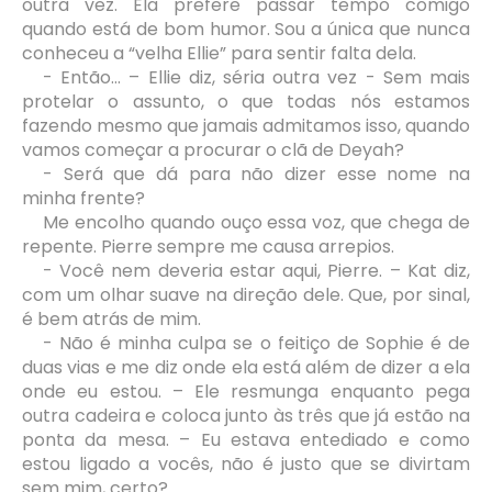
outra vez. Ela prefere passar tempo comigo
quando está de bom humor. Sou a única que nunca
conheceu a “velha Ellie” para sentir falta dela.
- Então... – Ellie diz, séria outra vez - Sem mais
protelar o assunto, o que todas nós estamos
fazendo mesmo que jamais admitamos isso, quando
vamos começar a procurar o clã de Deyah?
- Será que dá para não dizer esse nome na
minha frente?
Me encolho quando ouço essa voz, que chega de
repente. Pierre sempre me causa arrepios.
- Você nem deveria estar aqui, Pierre. – Kat diz,
com um olhar suave na direção dele. Que, por sinal,
é bem atrás de mim.
- Não é minha culpa se o feitiço de Sophie é de
duas vias e me diz onde ela está além de dizer a ela
onde eu estou. – Ele resmunga enquanto pega
outra cadeira e coloca junto às três que já estão na
ponta da mesa. – Eu estava entediado e como
estou ligado a vocês, não é justo que se divirtam
sem mim, certo?