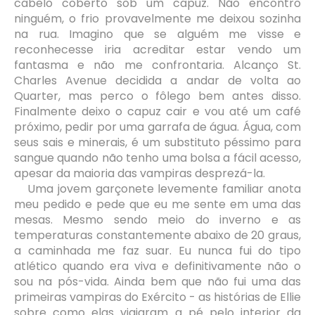
cabelo coberto sob um capuz. Não encontro
ninguém, o frio provavelmente me deixou sozinha
na rua. Imagino que se alguém me visse e
reconhecesse iria acreditar estar vendo um
fantasma e não me confrontaria. Alcanço St.
Charles Avenue decidida a andar de volta ao
Quarter, mas perco o fôlego bem antes disso.
Finalmente deixo o capuz cair e vou até um café
próximo, pedir por uma garrafa de água. Água, com
seus sais e minerais, é um substituto péssimo para
sangue quando não tenho uma bolsa a fácil acesso,
apesar da maioria das vampiras desprezá-la.
Uma jovem garçonete levemente familiar anota
meu pedido e pede que eu me sente em uma das
mesas. Mesmo sendo meio do inverno e as
temperaturas constantemente abaixo de 20 graus,
a caminhada me faz suar. Eu nunca fui do tipo
atlético quando era viva e definitivamente não o
sou na pós-vida. Ainda bem que não fui uma das
primeiras vampiras do Exército - as histórias de Ellie
sobre como elas viajaram a pé pelo interior da