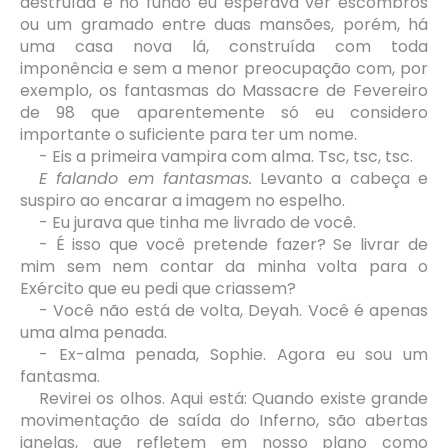
destruída e no fundo eu esperava ver escombros
ou um gramado entre duas mansões, porém, há
uma casa nova lá, construída com toda
imponência e sem a menor preocupação com, por
exemplo, os fantasmas do Massacre de Fevereiro
de 98 que aparentemente só eu considero
importante o suficiente para ter um nome.
- Eis a primeira vampira com alma. Tsc, tsc, tsc.
E falando em fantasmas.
Levanto a cabeça e
suspiro ao encarar a imagem no espelho.
- Eu jurava que tinha me livrado de você.
- É isso que você pretende fazer? Se livrar de
mim sem nem contar da minha volta para o
Exército que eu pedi que criassem?
- Você não está de volta, Deyah. Você é apenas
uma alma penada.
- Ex-alma penada, Sophie. Agora eu sou um
fantasma.
Revirei os olhos. Aqui está: Quando existe grande
movimentação de saída do Inferno, são abertas
janelas, que refletem em nosso plano como