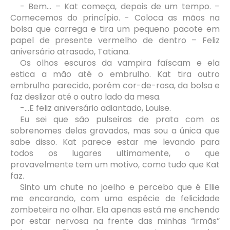
- Bem... – Kat começa, depois de um tempo. –
Comecemos do princípio. - Coloca as mãos na
bolsa que carrega e tira um pequeno pacote em
papel de presente vermelho de dentro – Feliz
aniversário atrasado, Tatiana.
Os olhos escuros da vampira faíscam e ela
estica a mão até o embrulho. Kat tira outro
embrulho parecido, porém cor-de-rosa, da bolsa e
faz deslizar até o outro lado da mesa.
-...E feliz aniversário adiantado, Louise.
Eu sei que são pulseiras de prata com os
sobrenomes delas gravados, mas sou a única que
sabe disso. Kat parece estar me levando para
todos os lugares ultimamente, o que
provavelmente tem um motivo, como tudo que Kat
faz.
Sinto um chute no joelho e percebo que é Ellie
me encarando, com uma espécie de felicidade
zombeteira no olhar. Ela apenas está me enchendo
por estar nervosa na frente das minhas “irmãs”