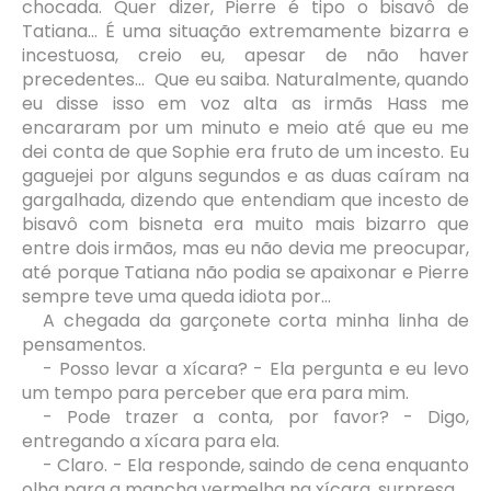
chocada. Quer dizer, Pierre é tipo o bisavô de
Tatiana... É uma situação extremamente bizarra e
incestuosa, creio eu, apesar de não haver
precedentes... Que eu saiba. Naturalmente, quando
eu disse isso em voz alta as irmãs Hass me
encararam por um minuto e meio até que eu me
dei conta de que Sophie era fruto de um incesto. Eu
gaguejei por alguns segundos e as duas caíram na
gargalhada, dizendo que entendiam que incesto de
bisavô com bisneta era muito mais bizarro que
entre dois irmãos, mas eu não devia me preocupar,
até porque Tatiana não podia se apaixonar e Pierre
sempre teve uma queda idiota por...
A chegada da garçonete corta minha linha de
pensamentos.
- Posso levar a xícara? - Ela pergunta e eu levo
um tempo para perceber que era para mim.
- Pode trazer a conta, por favor? - Digo,
entregando a xícara para ela.
- Claro. - Ela responde, saindo de cena enquanto
olha para a mancha vermelha na xícara, surpresa.