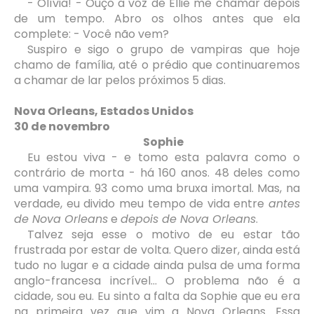
- Olívia! - Ouço a voz de Ellie me chamar depois
de um tempo. Abro os olhos antes que ela
complete: - Você não vem?
Suspiro e sigo o grupo de vampiras que hoje
chamo de família, até o prédio que continuaremos
a chamar de lar pelos próximos 5 dias.
Nova Orleans, Estados Unidos
30 de novembro
Sophie
Eu estou viva - e tomo esta palavra como o
contrário de morta - há 160 anos. 48 deles como
uma vampira. 93 como uma bruxa imortal. Mas, na
verdade, eu divido meu tempo de vida entre
antes
de Nova Orleans
e
depois de Nova Orleans
.
Talvez seja esse o motivo de eu estar tão
frustrada por estar de volta. Quero dizer, ainda está
tudo no lugar e a cidade ainda pulsa de uma forma
anglo-francesa incrível... O problema não é a
cidade, sou eu. Eu sinto a falta da Sophie que eu era
na primeira vez que vim a Nova Orleans. Essa