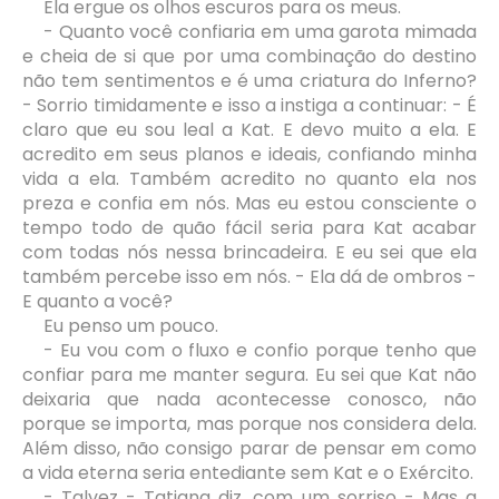
Ela ergue os olhos escuros para os meus.
- Quanto você confiaria em uma garota mimada
e cheia de si que por uma combinação do destino
não tem sentimentos e é uma criatura do Inferno?
- Sorrio timidamente e isso a instiga a continuar: - É
claro que eu sou leal a Kat. E devo muito a ela. E
acredito em seus planos e ideais, confiando minha
vida a ela. Também acredito no quanto ela nos
preza e confia em nós. Mas eu estou consciente o
tempo todo de quão fácil seria para Kat acabar
com todas nós nessa brincadeira. E eu sei que ela
também percebe isso em nós. - Ela dá de ombros -
E quanto a você?
Eu penso um pouco.
- Eu vou com o fluxo e confio porque tenho que
confiar para me manter segura. Eu sei que Kat não
deixaria que nada acontecesse conosco, não
porque se importa, mas porque nos considera dela.
Além disso, não consigo parar de pensar em como
a vida eterna seria entediante sem Kat e o Exército.
- Talvez - Tatiana diz, com um sorriso - Mas a