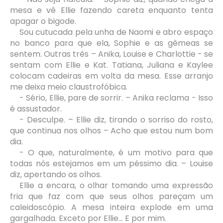
mesa e vê Ellie fazendo careta enquanto tenta
apagar o bigode.
Sou cutucada pela unha de Naomi e abro espaço
no banco para que ela, Sophie e as gêmeas se
sentem. Outras três – Anika, Louise e Charlottie - se
sentam com Ellie e Kat. Tatiana, Juliana e Kaylee
colocam cadeiras em volta da mesa. Esse arranjo
me deixa meio claustrofóbica.
- Sério, Ellie, pare de sorrir. – Anika reclama - Isso
é assustador.
- Desculpe. – Ellie diz, tirando o sorriso do rosto,
que continua nos olhos – Acho que estou num bom
dia.
- O que, naturalmente, é um motivo para que
todas nós estejamos em um péssimo dia. – Louise
diz, apertando os olhos.
Ellie a encara, o olhar tomando uma expressão
fria que faz com que seus olhos pareçam um
caleidoscópio. A mesa inteira explode em uma
gargalhada. Exceto por Ellie... E por mim.