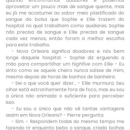
quando encontramos doadores e podemos
aproveitar um pouco mais de sangue quente, mas
eu já me acostumei ao sabor meio plastificado do
sangue da bolsa que Sophie e Ellie trazem do
hospital no qual trabalham como auxiliares. Sophie
não precisa de sangue e Ellie precisa de sangue
cada vez menos, então foram a melhor escolha
para este trabalho.
- Nova Orleans significa doadores e nós bem
longe daquele hospital. - Sophie diz erguendo a
mão para compartilhar um
highfive
com Ellie - Eu
sinto como se aquele cheiro nunca saísse de mim,
mesmo depois de horas de banhos de banheira.
- Sei o que você quer dizer... - Ellie murmura. Seu
olhar está estranhamente fora de foco, mas eu sou
a única não animada o suficiente para perceber
isso.
- Eu sou o único que não vê tantas vantagens
assim em Nova Orleans? - Pierre pergunta.
- Sim. - Respondem todas ao mesmo tempo me
fazendo rir enquanto bebo o sangue, criado bolhas