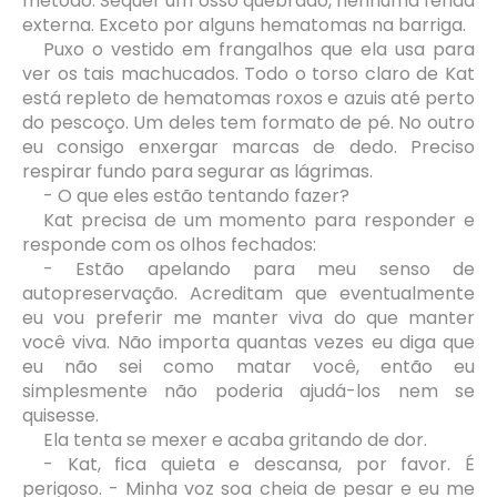
método. Sequer um osso quebrado, nenhuma ferida
externa. Exceto por alguns hematomas na barriga.
Puxo o vestido em frangalhos que ela usa para
ver os tais machucados. Todo o torso claro de Kat
está repleto de hematomas roxos e azuis até perto
do pescoço. Um deles tem formato de pé. No outro
eu consigo enxergar marcas de dedo. Preciso
respirar fundo para segurar as lágrimas.
- O que eles estão tentando fazer?
Kat precisa de um momento para responder e
responde com os olhos fechados:
- Estão apelando para meu senso de
autopreservação. Acreditam que eventualmente
eu vou preferir me manter viva do que manter
você viva. Não importa quantas vezes eu diga que
eu não sei como matar você, então eu
simplesmente não poderia ajudá-los nem se
quisesse.
Ela tenta se mexer e acaba gritando de dor.
- Kat, fica quieta e descansa, por favor. É
perigoso. - Minha voz soa cheia de pesar e eu me