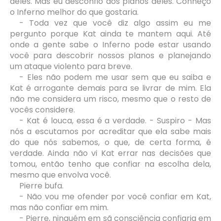
deles. Mas eu desconfio dos planos deles. Conheço
o Inferno melhor do que gostaria.
- Toda vez que você diz algo assim eu me
pergunto porque Kat ainda te mantem aqui. Até
onde a gente sabe o Inferno pode estar usando
você para descobrir nossos planos e planejando
um ataque violento para breve.
- Eles não podem me usar sem que eu saiba e
Kat é arrogante
demais para se livrar de mim. Ela
não me considera um risco, mesmo que o resto de
vocês considere.
- Kat é louca, essa é a verdade. - Suspiro - Mas
nós a escutamos por acreditar que ela sabe mais
do que nós sabemos, o que, de certa forma, é
verdade. Ainda não vi Kat errar nas decisões que
tomou, então tenho que confiar na escolha dela,
mesmo que envolva você.
Pierre bufa.
- Não vou me ofender por você confiar em Kat,
mas não confiar em mim.
- Pierre, ninguém em sã consciência confiaria em