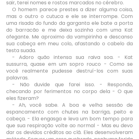
sair, terei nomes e rostos marcados no cérebro.
O homem parece prestes a dizer alguma coisa,
mas o outro o cutuca e ele se interrompe. Com
uma risada do fundo da garganta ele bate a porta
do barracão e me deixa sozinha com uma Kat
ofegante. Me aproximo da vampirinha e descanso
sua cabeça em meu colo, afastando o cabelo da
testa suada.
- Adoro quão intensa sua raiva soa. - Kat
sussurra, quase em um sopro rouco - Como se
você realmente pudesse destruí-los com suas
palavras.
- Não duvide que farei isso. - Respondo,
checando por ferimentos no corpo dela - O que
eles fizeram?
- Ah, você sabe. A boa e velha sessão de
espancamento com chutes na barriga, peito e
cabeça. - Ela engasga e leva um bom tempo para
que sua respiração volte ao normal - Mas eu devo
dar os devidos créditos ao clã. Eles desenvolveram