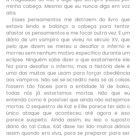
minha cabeça. Mesmo que eu nunca diga em voz
alta.
Esses pensamentos me distraem do livro que
estava lendo e balanço a cabeça para tentar
afastar os pensamentos e me focar outra vez. É um
diário de um vampiro que viveu no século XV, que
pelo que dizem se meteu a desafiar o Inferno e
morreu sem nenhum motivo específico durante um
eclipse. Ninguém sabe dizer o que exatamente ele
fez para desafiar o Inferno, mas a história dele é
uma das muitas que usam para forçar obediência
aos vampiros. Não sei se acredito nela; se as coisas
fossem tão fáceis para a entidade lá de baixo,
todas nós já estaríamos mortas. Não que eu
entenda como é possível que ainda não estejamos
mortas. O sequestro de Kat e Ellie parece ter sido o
único ataque que aconteceu até agora e isso
parece suspeito. Ainda assim, eu leio o suposto
diário do tal Caius. Kat disse ter lido muitos diários
assim quando era viva, para se preparar para ser