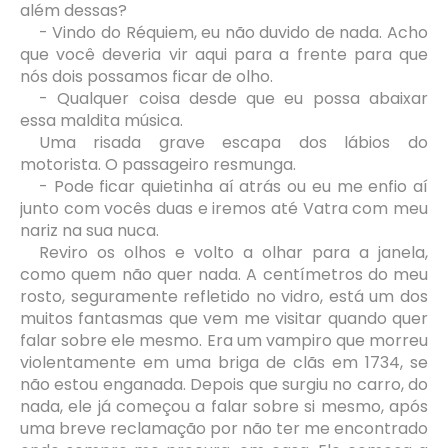
além dessas?
- Vindo do Réquiem, eu não duvido de nada. Acho
que você deveria vir aqui para a frente para que
nós dois possamos ficar de olho.
- Qualquer coisa desde que eu possa abaixar
essa maldita música.
Uma risada grave escapa dos lábios do
motorista. O passageiro resmunga.
- Pode ficar quietinha aí atrás ou eu me enfio aí
junto com vocês duas e iremos até Vatra com meu
nariz na sua nuca.
Reviro os olhos e volto a olhar para a janela,
como quem não quer nada. A centímetros do meu
rosto, seguramente refletido no vidro, está um dos
muitos fantasmas que vem me visitar quando quer
falar sobre ele mesmo. Era um vampiro que morreu
violentamente em uma briga de clãs em 1734, se
não estou enganada. Depois que surgiu no carro, do
nada, ele já começou a falar sobre si mesmo, após
uma breve reclamação por não ter me encontrado