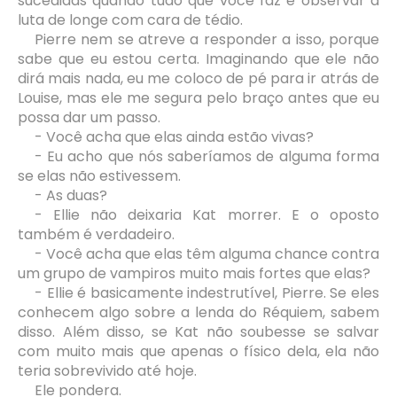
sucedidas quando tudo que você faz é observar a
luta de longe com cara de tédio.
Pierre nem se atreve a responder a isso, porque
sabe que eu estou certa. Imaginando que ele não
dirá mais nada, eu me coloco de pé para ir atrás de
Louise, mas ele me segura pelo braço antes que eu
possa dar um passo.
- Você acha que elas ainda estão vivas?
- Eu acho que nós saberíamos de alguma forma
se elas não estivessem.
- As duas?
- Ellie não deixaria Kat morrer. E o oposto
também é verdadeiro.
- Você acha que elas têm alguma chance contra
um grupo de vampiros muito mais fortes que elas?
- Ellie é basicamente indestrutível, Pierre. Se eles
conhecem algo sobre a lenda do Réquiem, sabem
disso. Além disso, se Kat não soubesse se salvar
com muito mais que apenas o físico dela, ela não
teria sobrevivido até hoje.
Ele pondera.