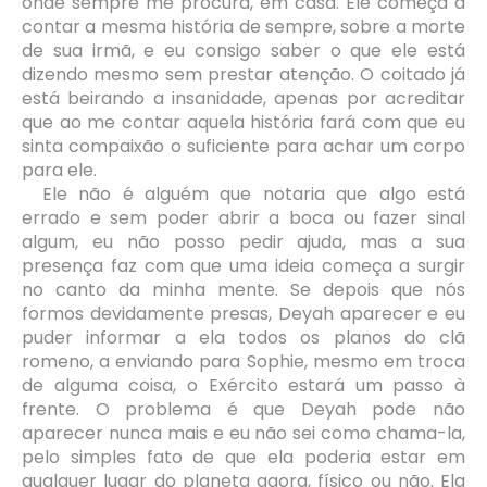
onde sempre me procura, em casa. Ele começa a
contar a mesma história de sempre, sobre a morte
de sua irmã, e eu consigo saber o que ele está
dizendo mesmo sem prestar atenção. O coitado já
está beirando a insanidade, apenas por acreditar
que ao me contar aquela história fará com que eu
sinta compaixão o suficiente para achar um corpo
para ele.
Ele não é alguém que notaria que algo está
errado e sem poder abrir a boca ou fazer sinal
algum, eu não posso pedir ajuda, mas a sua
presença faz com que uma ideia começa a surgir
no canto da minha mente. Se depois que nós
formos devidamente presas, Deyah aparecer e eu
puder informar a ela todos os planos do clã
romeno, a enviando para Sophie, mesmo em troca
de alguma coisa, o Exército estará um passo à
frente. O problema é que Deyah pode não
aparecer nunca mais e eu não sei como chama-la,
pelo simples fato de que ela poderia estar em
qualquer lugar do planeta agora, físico ou não. Ela