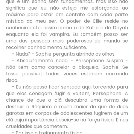
que é um sonho sem fundamentos, mas isso não
significa que eu não esteja me esforçando ao
máximo para estar em contato com cada parte
mística do meu ser. O poder de Ellie reside no
conhecimento, assim como o de Kat e o de Deyah
enquanto ela foi vampira. Eu também posso ser
uma das pessoas mais poderosas do mundo se
recolher conhecimento suficiente.
- Nada? - Sophie pergunta abrindo os olhos.
- Absolutamente nada. - Persephone suspira -
Não tem como cancelar o bloqueio, Sophie. Se
fosse possível, todas vocês estariam correndo
risco.
- Eu não posso ficar sentada aqui torcendo para
que elas consigam fugir e voltem, Persephone. A
chance de que o clã descubra uma forma de
destruir o Réquiem é muito maior do que de duas
garotas em corpos de adolescentes fugirem de um
clã cuja importância baseia-se na força física. E nas
crueldades que cometem.
- Por isso o treinamento físico.