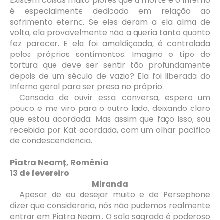
Existem coisas muito piores que a morte e o Inferno
é especialmente dedicado em relação ao
sofrimento eterno. Se eles deram a ela alma de
volta, ela provavelmente não a queria tanto quanto
fez parecer. E ela foi amaldiçoada, é controlada
pelos próprios sentimentos. Imagine o tipo de
tortura que deve ser sentir tão profundamente
depois de um século de vazio? Ela foi liberada do
Inferno geral para ser presa no próprio.
Cansada de ouvir essa conversa, espero um
pouco e me viro para o outro lado, deixando claro
que estou acordada. Mas assim que faço isso, sou
recebida por Kat acordada, com um olhar pacífico
de condescendência.
Piatra Neamț, Romênia
13 de fevereiro
Miranda
Apesar de eu desejar muito e de Persephone
dizer que consideraria, nós não pudemos realmente
entrar em Piatra Neam
. O solo sagrado é poderoso