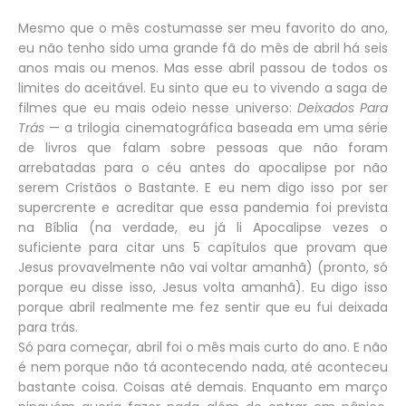
Mesmo que o mês costumasse ser meu favorito do ano,
eu não tenho sido uma grande fã do mês de abril há seis
anos mais ou menos. Mas esse abril passou de todos os
limites do aceitável. Eu sinto que eu to vivendo a saga de
filmes que eu mais odeio nesse universo:
Deixados Para
Trás
— a trilogia cinematográfica baseada em uma série
de livros que falam sobre pessoas que não foram
arrebatadas para o céu antes do apocalipse por não
serem Cristãos o Bastante. E eu nem digo isso por ser
supercrente e acreditar que essa pandemia foi prevista
na Bíblia (na verdade, eu já li Apocalipse vezes o
suficiente para citar uns 5 capítulos que provam que
Jesus provavelmente não vai voltar amanhã) (pronto, só
porque eu disse isso, Jesus volta amanhã). Eu digo isso
porque abril realmente me fez sentir que eu fui deixada
para trás.
Só para começar, abril foi o mês mais curto do ano. E não
é nem porque não tá acontecendo nada, até aconteceu
bastante coisa. Coisas até demais. Enquanto em março