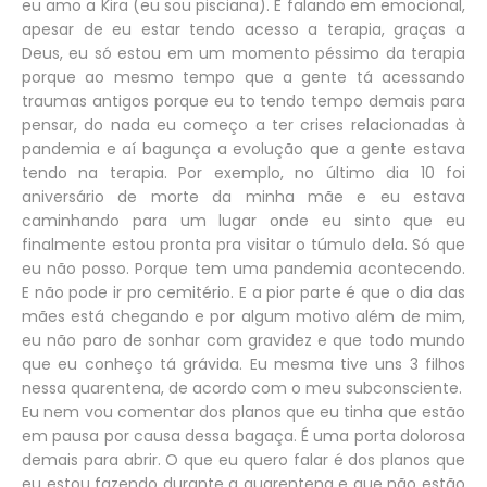
eu amo a Kira (eu sou pisciana). E falando em emocional,
apesar de eu estar tendo acesso a terapia, graças a
Deus, eu só estou em um momento péssimo da terapia
porque ao mesmo tempo que a gente tá acessando
traumas antigos porque eu to tendo tempo demais para
pensar, do nada eu começo a ter crises relacionadas à
pandemia e aí bagunça a evolução que a gente estava
tendo na terapia. Por exemplo, no último dia 10 foi
aniversário de morte da minha mãe e eu estava
caminhando para um lugar onde eu sinto que eu
finalmente estou pronta pra visitar o túmulo dela. Só que
eu não posso. Porque tem uma pandemia acontecendo.
E não pode ir pro cemitério. E a pior parte é que o dia das
mães está chegando e por algum motivo além de mim,
eu não paro de sonhar com gravidez e que todo mundo
que eu conheço tá grávida. Eu mesma tive uns 3 filhos
nessa quarentena, de acordo com o meu subconsciente.
Eu nem vou comentar dos planos que eu tinha que estão
em pausa por causa dessa bagaça. É uma porta dolorosa
demais para abrir. O que eu quero falar é dos planos que
eu estou fazendo durante a quarentena e que não estão