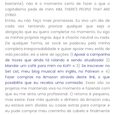
bastante), não é o momento certo de fazer o que o
capitalismo pede de mim.
KIM, THERE'S PEOPLE THAT ARE
DYING
.
Então, eu não faço mais promessas. Eu vivo um dia de
cada vez tentando priorizar qualquer que seja a
obrigação que eu quero completar no momento. Eu sigo
as minhas próprias regras. Aqui é chaotic neutral ou nada.
De qualquer forma, se você se padeceu pela minha
completa irresponsabilidade e quiser apoiar meu estilo de
vida pecador, eis a série de opções: 1)
Apoiar a campanha
de Vozes que ainda tá rolando e sendo atualizada
! 2)
Mandar um café para mim no KoFi
! e 3)
Se inscrever no
Set List, meu blog musical em inglês, no Patreon
e 4)
Fazer compras na Amazon através deste link, o que
possibilita que eu receba uma comissão
. Esses são os
projetos me mantendo viva no momento e fazendo com
que eu me sinta uma profissional. O retorno é pequeno,
mas existe. Esse mês quando o dinheiro da Amazon caiu
eu estava sem dívidas ou coisas extras para comprar e
eu pude comprar meu creminho de cabelo e finalmente