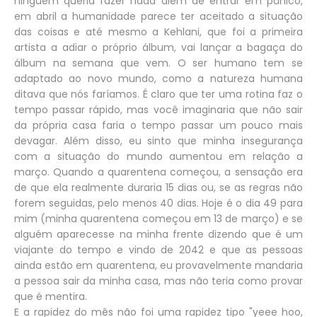
ninguém queria fazer nada além de entrar em pânico,
em abril a humanidade parece ter aceitado a situação
das coisas e até mesmo a Kehlani, que foi a primeira
artista a adiar o próprio álbum, vai lançar a bagaça do
álbum na semana que vem. O ser humano tem se
adaptado ao novo mundo, como a natureza humana
ditava que nós faríamos. É claro que ter uma rotina faz o
tempo passar rápido, mas você imaginaria que não sair
da própria casa faria o tempo passar um pouco mais
devagar. Além disso, eu sinto que minha insegurança
com a situação do mundo aumentou em relação a
março. Quando a quarentena começou, a sensação era
de que ela realmente duraria 15 dias ou, se as regras não
forem seguidas, pelo menos 40 dias. Hoje é o dia 49 para
mim (minha quarentena começou em 13 de março) e se
alguém aparecesse na minha frente dizendo que é um
viajante do tempo e vindo de 2042 e que as pessoas
ainda estão em quarentena, eu provavelmente mandaria
a pessoa sair da minha casa, mas não teria como provar
que é mentira.
E a rapidez do mês não foi uma rapidez tipo "yeee hoo,