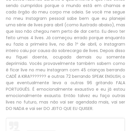
sendo cumpridos porque o mundo está em chamas e
cada órgão do meu corpo me odeia. Se você me segue
no meu Instagram pessoal sabe bem que eu planejei
uma série de lives para abril (como ilustrado abaixo), mas
que isso não chegou nem perto de dar certo. Eu devo ter
feito umas 4 lives. Já começou errado porque enquanto
eu fazia a primeira live, no dia 1º de abril, o Instagram
inteiro caiu por causa da sobrecarga de lives. Depois disso
eu fiquei doente, ocupada demais ou somente
deprimida. Vocês provavelmente também sabem como
é ficar live no meu Instagram com 45 crianças berrando
CADÊ A KIRA??????? e outras 72 berrando SPEAK ENGLISH, o
que eventualmente leva a outras 96 gritando FALA
PORTUGUÊS. É emocionalmente exaustivo e eu já estou
emocionalmente exausta. Então talvez eu faça outras
lives no futuro, mas não vai ser agendada mais, vai ser
DO NADA e vai ser DO JEITO QUE EU QUISER.