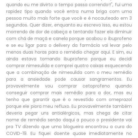
quando eu me divirto o tempo passa correndo!!", fui uma
rapidez tipo quando você entra numa briga com uma
pessoa muito mais forte que você e é nocauteado em 3
segundos. Quer dizer, enquanto eu escrevo isso, eu estou
morrendo de dor de cabeça e tentando fazer ela diminuir
com chá de maçã e canela porque acabou o ibuprofeno
e se eu ligar para o delivery da farmácia vai levar pelo
menos duas horas para o remédio chegar aqui. E sim, eu
ainda estava tomando ibuprofeno porque eu decidi
comprar nimesulida e comprei quatro caixas esquecendo
que a combinação de nimesulida com o meu remédio
para a ansiedade pode causar sangramentos. Eu
provavelmente vou comprar cetoprofeno quando
conseguir comprar mais remédio para a dor, mas eu
tenho que garantir que é o revestido com omeprazol
porque ele piora meu refluxo. Eu provavelmente também
deveria pegar uns antialérgicos, mas chega de citar
nome de remédio senão daqui a pouco o presidente vai
pra TV dizendo que uma blogueira encontrou a cura do
COVID-19. Eu fiquei doente quase imediatamente no