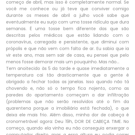
começo de abril, mas isso é completamente normal. Se
você me conhece ou já teve que conviver comigo
durante os meses de abril a julho você sabe que
eventualmente eu surjo com uma tosse ridícula que dura
semanas. É uma tosse bem diferente das que são
descritas pelos médicos que estão lidando com o
coronavírus, carregada e persistente, que diminui com
própolis e que não vem com falta de ar. Eu sabia que ia
vir este ano, mas sem sair de casa, eu pensei que pelo
menos fosse demorar mais um pouquinho. Mas não...
Tem anoitecido às 5 da tarde e quase imediatamente a
temperatura cai tão drasticamente que a gente é
obrigado a fechar todas as janelas. Isso quando não tá
chovendo e, não só o tempo fica nojento, como as
paredes do apartamento começam a dar infiltração
(problemas que não serão resolvidos até o fim da
quarentena porque a imobiliária está fechada), o que
deixa ele mais frio. Além disso, minha dor de cabeça é
cronometrável agora: Deu 19h, DOR DE CABEÇA TIME. No
começo, quando ela vinha eu não conseguia enxergar o
computador direito, mas a essa altura eu podia correr