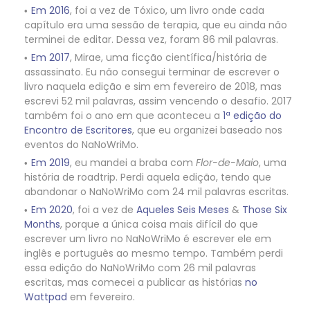
Em 2016
, foi a vez de Tóxico, um livro onde cada
capítulo era uma sessão de terapia, que eu ainda não
terminei de editar. Dessa vez, foram 86 mil palavras.
Em 2017
, Mirae, uma ficção científica/história de
assassinato. Eu não consegui terminar de escrever o
livro naquela edição e sim em fevereiro de 2018, mas
escrevi 52 mil palavras, assim vencendo o desafio. 2017
também foi o ano em que aconteceu a
1ª edição do
Encontro de Escritores
, que eu organizei baseado nos
eventos do NaNoWriMo.
Em 2019
, eu mandei a braba com
Flor-de-Maio
, uma
história de roadtrip. Perdi aquela edição, tendo que
abandonar o NaNoWriMo com 24 mil palavras escritas.
Em 2020
, foi a vez de
Aqueles Seis Meses
&
Those Six
Months
, porque a única coisa mais difícil do que
escrever um livro no NaNoWriMo é escrever ele em
inglês e português ao mesmo tempo. Também perdi
essa edição do NaNoWriMo com 26 mil palavras
escritas, mas comecei a publicar as histórias
no
Wattpad
em fevereiro.