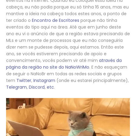
eventos na internet. Quando eu coloquei essa ideia na
cabeça, eu não podia porque eu só tinha 16 anos, mas eu
mantive a ideia na cabeça todos estes anos, a ponto de
ter criado o
Encontro de Escritores
porque não tinha
eventos do tipo aqui na área. Até que em junho deste
ano eu vi o anúncio de que a região estava precisando de
MLs e um monte de processos que eu não conseguiria
dizer nem se pudesse depois, aqui estamos. Então este
ano, se vocês estiverem precisando de apoio e
convencimento, vocês podem vir até mim
através da
página da região no site do NaNoWriMo
. E não esqueçam
de seguir o NaNoBr em todas as redes sociais e grupos
tem
Twitter
,
Instagram
(onde eu estarei principalmente),
Telegram
,
Discord
,
etc
.