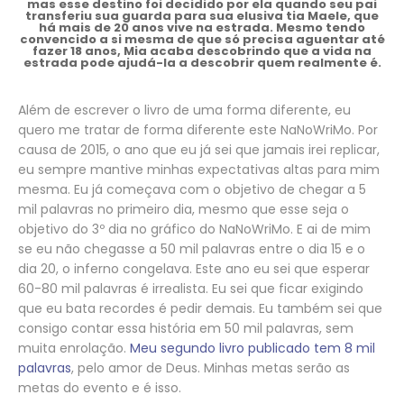
mas esse destino foi decidido por ela quando seu pai
transferiu sua guarda para sua elusiva tia Maele, que
há mais de 20 anos vive na estrada. Mesmo tendo
convencido a si mesma de que só precisa aguentar até
fazer 18 anos, Mia acaba descobrindo que a vida na
estrada pode ajudá-la a descobrir quem realmente é.
Além de escrever o livro de uma forma diferente, eu
quero me tratar de forma diferente este NaNoWriMo. Por
causa de 2015, o ano que eu já sei que jamais irei replicar,
eu sempre mantive minhas expectativas altas para mim
mesma. Eu já começava com o objetivo de chegar a 5
mil palavras no primeiro dia, mesmo que esse seja o
objetivo do 3º dia no gráfico do NaNoWriMo. E ai de mim
se eu não chegasse a 50 mil palavras entre o dia 15 e o
dia 20, o inferno congelava. Este ano eu sei que esperar
60-80 mil palavras é irrealista. Eu sei que ficar exigindo
que eu bata recordes é pedir demais. Eu também sei que
consigo contar essa história em 50 mil palavras, sem
muita enrolação.
Meu segundo livro publicado tem 8 mil
palavras
, pelo amor de Deus. Minhas metas serão as
metas do evento e é isso.