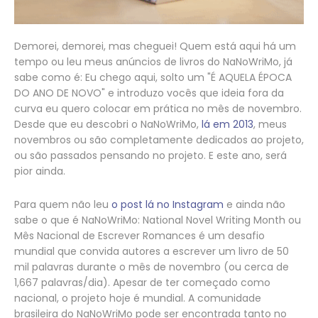
Demorei, demorei, mas cheguei! Quem está aqui há um
tempo ou leu meus anúncios de livros do NaNoWriMo, já
sabe como é: Eu chego aqui, solto um "É AQUELA ÉPOCA
DO ANO DE NOVO" e introduzo vocês que ideia fora da
curva eu quero colocar em prática no mês de novembro.
Desde que eu descobri o NaNoWriMo,
lá em 2013
, meus
novembros ou são completamente dedicados ao projeto,
ou são passados pensando no projeto. E este ano, será
pior ainda.
Para quem não leu
o post lá no Instagram
e ainda não
sabe o que é NaNoWriMo: National Novel Writing Month ou
Mês Nacional de Escrever Romances é um desafio
mundial que convida autores a escrever um livro de 50
mil palavras durante o mês de novembro (ou cerca de
1,667 palavras/dia). Apesar de ter começado como
nacional, o projeto hoje é mundial. A comunidade
brasileira do NaNoWriMo pode ser encontrada tanto no