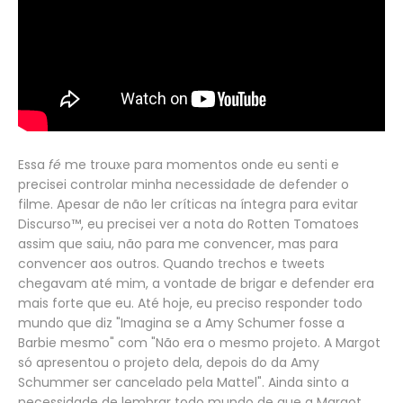
Essa
fé
me trouxe para momentos onde eu senti e
precisei controlar minha necessidade de defender o
filme. Apesar de não ler críticas na íntegra para evitar
Discurso™, eu precisei ver a nota do Rotten Tomatoes
assim que saiu, não para me convencer, mas para
convencer aos outros. Quando trechos e tweets
chegavam até mim, a vontade de brigar e defender era
mais forte que eu. Até hoje, eu preciso responder todo
mundo que diz "Imagina se a Amy Schumer fosse a
Barbie mesmo" com "Não era o mesmo projeto. A Margot
só apresentou o projeto dela, depois do da Amy
Schummer ser cancelado pela Mattel". Ainda sinto a
necessidade de lembrar todo mundo de que a Margot,