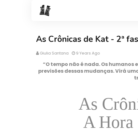
As Crônicas de Kat - 2ª fas
Giulia Santana
9 Years Ago
“O tempo não é nada. Os humanos e
previsões dessas mudanças. Virá uma o
t
As Crôni
A Hora 