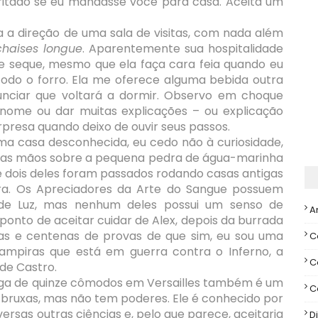
irritado se eu mandasse você para casa. Aceita um
 a direção de uma sala de visitas, com nada além
chaises longue
. Aparentemente sua hospitalidade
e seque, mesmo que ela faça cara feia quando eu
do o forro. Ela me oferece alguma bebida outra
unciar que voltará a dormir. Observo em choque
u nome ou dar muitas explicações – ou explicação
presa quando deixo de ouvir seus passos.
uma casa desconhecida, eu cedo não à curiosidade,
o as mãos sobre a pequena pedra de água-marinha
e dois deles foram passados rodando casas antigas
a. Os Apreciadores da Arte do Sangue possuem
ade Luz, mas nenhum deles possui um senso de
A
ponto de aceitar cuidar de Alex, depois da burrada
as e centenas de provas de que sim, eu sou uma
C
ampiras que está em guerra contra o Inferno, a
C
 de Castro.
iga de quinze cômodos em Versailles também é um
C
 bruxas, mas não tem poderes. Ele é conhecido por
rsas outras ciências e, pelo que parece, aceitaria
Di