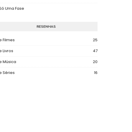
 Só Uma Fase
RESENHAS
e Filmes
25
e Livros
47
e Música
20
e Séries
16