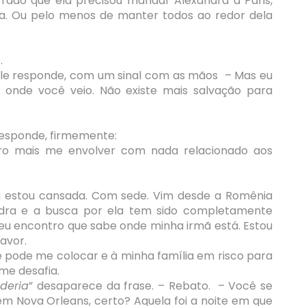
ado que ela precisou mandar Alexandra a Paris,
a. Ou pelo menos de manter todos ao redor dela
.
 Ele responde, com um sinal com as mãos – Mas eu
a onde você veio. Não existe mais salvação para
 responde, firmemente:
ro mais me envolver com nada relacionado aos
u estou cansada. Com sede. Vim desde a Romênia
ndra e a busca por ela tem sido completamente
e eu encontro que sabe onde minha irmã está. Estou
avor.
 pode me colocar e à minha família em risco para
me desafia.
deria
” desaparece da frase. – Rebato. – Você se
m Nova Orleans, certo? Aquela foi a noite em que