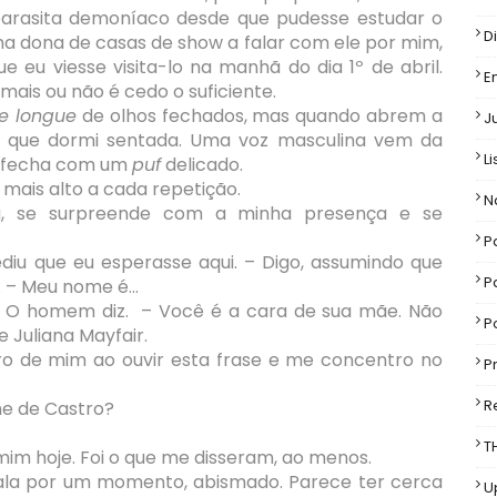
arasita demoníaco desde que pudesse estudar o
D
a dona de casas de show a falar com ele por mim,
eu viesse visita-lo na manhã do dia 1º de abril.
E
ais ou não é cedo o suficiente.
e longue
de olhos fechados, mas quando abrem a
J
o que dormi sentada. Uma voz masculina vem da
Li
e fecha com um
puf
delicado.
 mais alto a cada repetição.
N
, se surpreende com a minha presença e se
P
diu que eu esperasse aqui. – Digo, assumindo que
P
 – Meu nome é...
– O homem diz. – Você é a cara de sua mãe. Não
P
 Juliana Mayfair.
ntro de mim ao ouvir esta frase e me concentro no
P
R
ne de Castro?
T
im hoje. Foi o que me disseram, ao menos.
la por um momento, abismado. Parece ter cerca
U