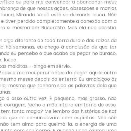
ma crítica ou para me convencer a abandonar meus
mbrança de que nossas ações, obsessões e manias
 louca, Miranda. Você está se deixando louca. Não
 e tiver perdido completamente a conexão com a
ara si mesma em Bucareste. Mas ela não desistia.
lgo diferente de toda terra dura e das raízes da
do há semanas, eu chego à conclusão de que ter
Quando eu percebo o que acabo de pegar no buraco,
o louca.
xas malditas. – Xingo em sérvio.
 Preciso me recuperar antes de pegar aquilo outra
 mesmo meses depois do enterro. Eu amaldiçoo às
uilo, mesmo que tenham sido as palavras dela que
anas.
nço o osso outra vez. É pequeno, mas grosso, não
o coragem, fecho a mão inteira em torno do osso.
tem tanta magia? Me lembro das histórias de Kat
ssos que se comunicavam com espíritos. Não são
 não tem alma para queimá-la, a energia de uma
, junto com seu corpo. E quando você exuma uma