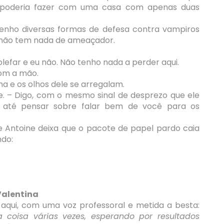
u poderia fazer com uma casa com apenas duas
nho diversas formas de defesa contra vampiros
r não tem nada de ameaçador.
efar e eu não. Não tenho nada a perder aqui.
om a mão.
ma e os olhos dele se arregalam.
e. – Digo, com o mesmo sinal de desprezo que ele
o até pensar sobre falar bem de você para os
 e Antoine deixa que o pacote de papel pardo caia
ndo:
Valentina
e aqui, com uma voz professoral e metida a besta:
coisa várias vezes, esperando por resultados