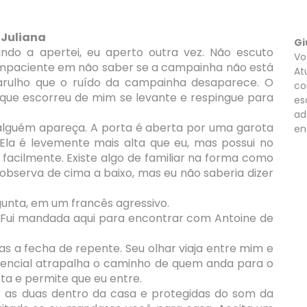
Juliana
Gi
do a apertei, eu aperto outra vez. Não escuto
Vo
mpaciente em não saber se a campainha não está
At
arulho que o ruído da campainha desaparece. O
co
ue escorreu de mim se levante e respingue para
es
ad
 alguém apareça. A porta é aberta por uma garota
en
Ela é levemente mais alta que eu, mas possui no
 facilmente. Existe algo de familiar na forma como
observa de cima a baixo, mas eu não saberia dizer
gunta, em um francês agressivo.
. Fui mandada aqui para encontrar com Antoine de
s a fecha de repente. Seu olhar viaja entre mim e
rencial atrapalha o caminho de quem anda para o
ta e permite que eu entre.
s as duas dentro da casa e protegidas do som da