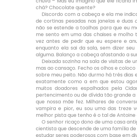
chuva – Mas eu imagino que ele ficaria 
chá? Chocolate quente?
Discordo com a cabeça e ela me indica
de cortinas pesadas nas janelas e duas
não se estende a toalhas para que eu m
me sento em uma das chaises e molho to
vez antes de pedir que eu espere e an
enquanto ela sai da sala, sem dizer se
alguma. Balanço a cabeça afastando a sur
Deixada sozinha na sala de visitas de 
mas ao cansaço. Fecho os olhos e coloc
sobre meu peito. Não durmo há três dias 
exatamente como a em que estou agor
muitos doadores espalhados pela Cid
pertencimento ou de dívida tão grande a 
que nossa mãe fez. Milhares de convers
vampira e pior, eu sou uma das treze v
melhor pista que tenho é o tal de Antoine
O senhor ricaço dono de uma casa ant
cientista que descende de uma família de
estudar seres poderosos com base em dive