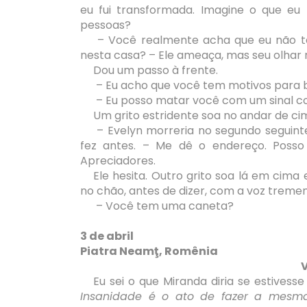
eu fui transformada. Imagine o que e
pessoas?
– Você realmente acha que eu não te
nesta casa? – Ele ameaça, mas seu olha
Dou um passo à frente.
– Eu acho que você tem motivos para bl
– Eu posso matar você com um sinal c
Um grito estridente soa no andar de ci
– Evelyn morreria no segundo seguint
fez antes. – Me dê o endereço. Poss
Apreciadores.
Ele hesita. Outro grito soa lá em cima
no chão, antes de dizer, com a voz treme
– Você tem uma caneta?
3 de abril
Piatra Neamţ, Romênia
Eu sei o que Miranda diria se estivess
Insanidade é o ato de fazer a mesma 