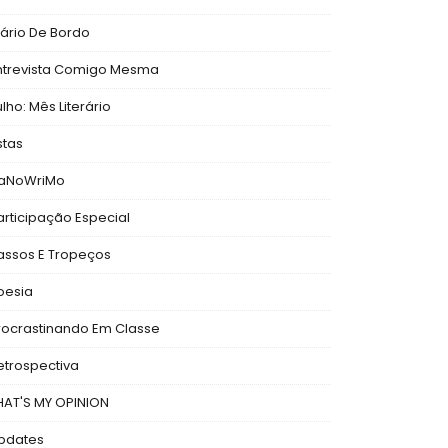
iário De Bordo
ntrevista Comigo Mesma
ulho: Mês Literário
stas
aNoWriMo
articipação Especial
assos E Tropeços
oesia
rocrastinando Em Classe
etrospectiva
HAT'S MY OPINION
pdates