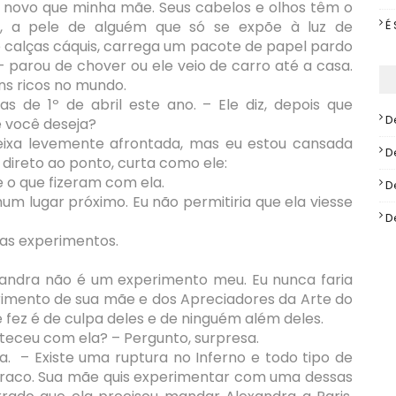
s novo que minha mãe. Seus cabelos e olhos têm o
, a pele de alguém que só se expõe à luz de
É
 e calças cáquis, carrega um pacote de papel pardo
parou de chover ou ele veio de carro até a casa.
s ricos no mundo.
s de 1º de abril este ano. – Ele diz, depois que
D
 você deseja?
ixa levemente afrontada, mas eu estou cansada
D
 direto ao ponto, curta como ele:
 o que fizeram com ela.
D
m lugar próximo. Eu não permitiria que ela viesse
D
as experimentos.
xandra não é um experimento meu. Eu nunca faria
rimento de sua mãe e dos Apreciadores da Arte do
 fez é de culpa deles e de ninguém além deles.
eceu com ela? – Pergunto, surpresa.
a. – Existe uma ruptura no Inferno e todo tipo de
raco. Sua mãe quis experimentar com uma dessas