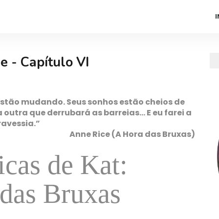
I
e - Capítulo VI
stão mudando. Seus sonhos estão cheios de
utra que derrubará as barreias... E eu farei a
ravessia.”
Anne Rice (A Hora das Bruxas)
cas de Kat:
das Bruxas