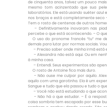
de cinquenta anos, talvez um pouco mai
mesmo tom acinzentado que sua pele
laboratórios. Ele está usando suéter azul
nos braços e está completamente seco – 
Tem o rosto de centenas de outros homen
– Definitivamente inovaram nas piada
percebe o que está acontecendo. – O que
O uso do pronome francês “tu” me de
demais para lutar por normas sociais. Vou
– Preciso saber onde minha irmã está e
– Alexandra não está aqui. Ou em nenhu
à minha casa.
– Entendi. Seus experimentos são apen
O rosto de Antoine fica mais duro.
– Não ouse me culpar por aquilo. Ale
aquilo com uma garotinha. Ela é um expe
Sangue e tudo que ela passou e tudo o que
– Você não está estudando o que acont
– Não há o que estudar. – É a respost
coisa sombria tem escapado por esse bu