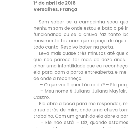
1º de abril de 2016
Versalhes, França
Sem saber se a campainha soou quan
nenhum som de onde estou e bato o pé i
funcionando ou se a chuva faz tanto b
movimento faz com que a poça de água q
todo canto. Resolvo bater na porta.
Leva mais quase três minutos até que
que não parece ter mais de doze anos. 
olhar uma infantilidade que eu reconheço
ela para, com a porta entreaberta, e me 
de onde a reconheço.
– O que você quer tão cedo? – Ela per
– Meu nome é Juliana. Juliana Mayfair
Castro.
Ela abre a boca para me responder, ma
a rua atrás de mim, onde uma chuva tor
trabalho. Com um grunhido ela abre a por
– Ele não está. – Diz, quando estamo