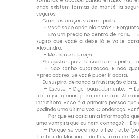
sombras e acabou dando errado. Tão err
onde existem formas de mantê-la segur
seguros.
Cruzo os braços sobre o peito.
– Você sabe onde ela está? – Pergunto
– Em um prédio no centro de Paris. –
sugiro que você a deixe lá e volte par
Alexandra.
– Me dê o endereço.
Ele ajusta o pacote contra seu peito e
– Não tenho autorização. E não que
Apreciadores. Se você puder ir agora.
Eu suspiro, deixando a frustração clara.
– Escute. – Digo, pausadamente. – E
até aqui apenas para encontrar Alexa
infrutífera. Você é a primeira pessoa qu
pedindo uma última vez. O endereço. Por f
– Por que eu daria uma informação que
uma vampira que eu nem conheço? – Ele 
– Porque se você não o fizer, este “
po
lembra do Massacre de Fevereiro de 98 e