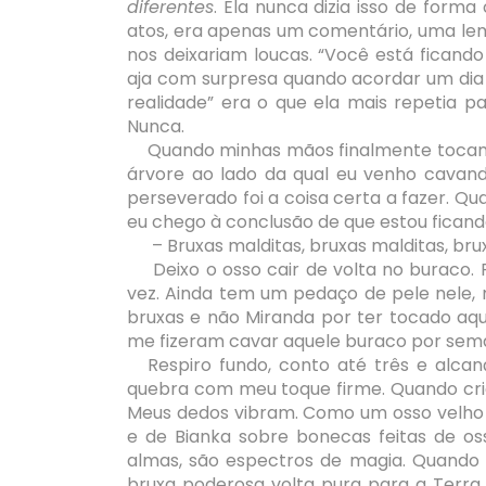
diferentes
. Ela nunca dizia isso de for
atos, era apenas um comentário, uma le
nos deixariam loucas. “Você está ficando
aja com surpresa quando acordar um dia
realidade” era o que ela mais repetia p
Nunca.
Quando minhas mãos finalmente tocam a
árvore ao lado da qual eu venho cavan
perseverado foi a coisa certa a fazer. 
eu chego à conclusão de que estou ficand
– Bruxas malditas, bruxas malditas, bru
Deixo o osso cair de volta no buraco.
vez. Ainda tem um pedaço de pele nele,
bruxas e não Miranda por ter tocado aq
me fizeram cavar aquele buraco por sem
Respiro fundo, conto até três e alca
quebra com meu toque firme. Quando cri
Meus dedos vibram. Como um osso velho 
e de Bianka sobre bonecas feitas de o
almas, são espectros de magia. Quando
bruxa poderosa volta pura para a Terra