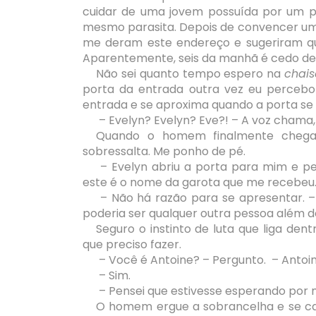
cuidar de uma jovem possuída por um p
mesmo parasita. Depois de convencer um
me deram este endereço e sugeriram que 
Aparentemente, seis da manhã é cedo dem
Não sei quanto tempo espero na
chais
porta da entrada outra vez eu perceb
entrada e se aproxima quando a porta s
– Evelyn? Evelyn? Eve?! – A voz chama,
Quando o homem finalmente chega
sobressalta. Me ponho de pé.
– Evelyn abriu a porta para mim e pe
este é o nome da garota que me recebeu.
– Não há razão para se apresentar. 
poderia ser qualquer outra pessoa além de
Seguro o instinto de luta que liga de
que preciso fazer.
– Você é Antoine? – Pergunto. – Antoi
– Sim.
– Pensei que estivesse esperando por m
O homem ergue a sobrancelha e se ca