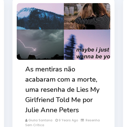
As mentiras não
acabaram com a morte,
uma resenha de Lies My
Girlfriend Told Me por
Julie Anne Peters
Giulia Santana
9 Years Ago
Resenha
Sem Crítica