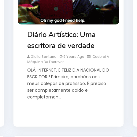
Diário Artístico: Uma
escritora de verdade
Giulia Santana
9 Years Ago
Quebrei A
Máquina De Escrever
OLÁ, INTERNET, E FELIZ DIA NACIONAL DO
ESCRITOR!! Primeiro, parabéns aos
meus colegas de profissão. É preciso
ser completamente doido e
completamen…