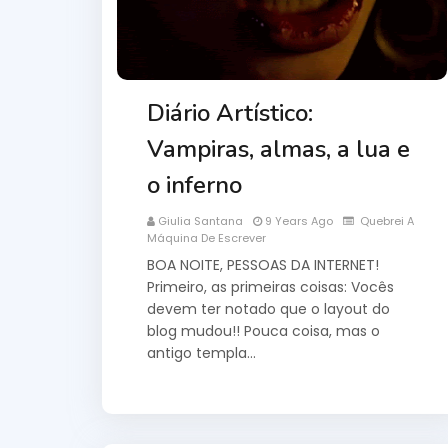
Diário Artístico:
Vampiras, almas, a lua e
o inferno
Giulia Santana
9 Years Ago
Quebrei A
Máquina De Escrever
BOA NOITE, PESSOAS DA INTERNET!
Primeiro, as primeiras coisas: Vocês
devem ter notado que o layout do
blog mudou!! Pouca coisa, mas o
antigo templa…